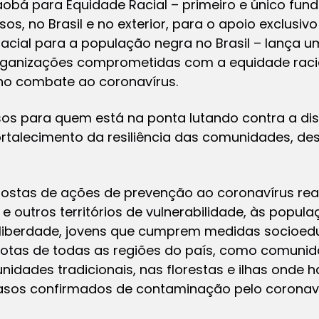
aobá para Equidade Racial – primeiro e único fund
os, no Brasil e no exterior, para o apoio exclusiv
cial para a população negra no Brasil – lança um
rganizações comprometidas com a equidade raci
o combate ao coronavírus.
rsos para quem está na ponta lutando contra a di
alecimento da resiliência das comunidades, des
postas de ações de prevenção ao coronavírus real
e outros territórios de vulnerabilidade, às popul
liberdade, jovens que cumprem medidas socioedu
otas de todas as regiões do país, como comunid
nidades tradicionais, nas florestas e ilhas onde h
casos confirmados de contaminação pelo coronaví