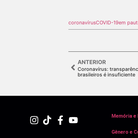
coronavírus
COVID-19
em paut
ANTERIOR
Coronavírus: transparên
brasileiros é insuficiente
Memória e
Gênero e C