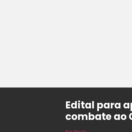
Edital para 
combate ao C
Em Pauta