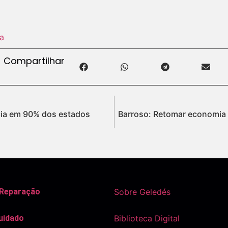
a
Compartilhar
cia em 90% dos estados
Barroso: Retomar economia 
 Reparação
Sobre Geledés
uidado
Biblioteca Digital