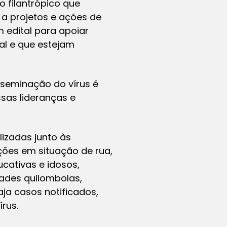
o filantrópico que
o a projetos e ações de
 edital para apoiar
al e que estejam
sseminação do vírus é
sas lideranças e
izadas junto às
ações em situação de rua,
cativas e idosos,
ades quilombolas,
aja casos notificados,
rus.