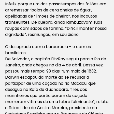
Infeliz porque um dos passatempos dos foliões era
arremessar “bolas de cera cheias de água”,
apelidadas de “limões de cheiro”, nos incautos
transeuntes. De quebra, ainda lambuzavam suas
roupas com sacos de farinha. “Difícil manter nossa
dignidade”, resmungou, em seu diário.
O desagrado com a burocracia – e com os
brasileiros
De Salvador, o capitão FitzRoy seguiu para o Rio de
Janeiro, onde chegou no dia 4 de abril. Dessa vez,
passou mais tempo: 93 dias. “Em maio de 1832,
Darwin escapou da morte ao se recusar a
participar de uma caçada no rio Macacu, que
deságua na Baía de Guanabara. Três dos
marinheiros que participaram da caçada
morreram vítimas de uma febre fulminante”, relata
o físico Ildeu de Castro Moreira, presidente da
Sociedade Brasileira para o Progresso da Ciência