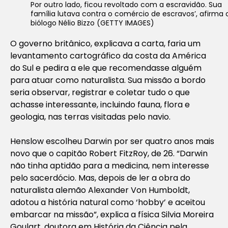
Por outro lado, ficou revoltado com a escravidão. Sua
família lutava contra o comércio de escravos’, afirma 
biólogo Nélio Bizzo (GETTY IMAGES)
O governo britânico, explicava a carta, faria um
levantamento cartográfico da costa da América
do Sul e pedira a ele que recomendasse alguém
para atuar como naturalista. Sua missão a bordo
seria observar, registrar e coletar tudo o que
achasse interessante, incluindo fauna, flora e
geologia, nas terras visitadas pelo navio.
Henslow escolheu Darwin por ser quatro anos mais
novo que o capitão Robert FitzRoy, de 26. “Darwin
não tinha aptidão para a medicina, nem interesse
pelo sacerdócio. Mas, depois de ler a obra do
naturalista alemão Alexander Von Humboldt,
adotou a história natural como ‘hobby’ e aceitou
embarcar na missão”, explica a física Silvia Moreira
Goulart, doutora em História da Ciência pela