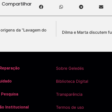
Compartilhar
a origens da “Lavagem do
Dilma e Marta discutem fu
 Reparação
Sobre Geledés
uidado
Biblioteca Digital
 Pesquisa
Transparência
o Institucional
Termos de uso