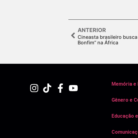
ANTERIOR
Cineasta brasileiro busc
Bonfim” na África
Memória e
Gênero e C
Educação e
Comunicaçã