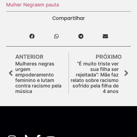
Mulher Negra
em pauta
Compartilhar
ANTERIOR
PRÓXIMO
Mulheres negras
“É muito triste ver
urgem
sua filha ser
empoderamento
rejeitada”: Mãe faz
feminino e lutam
relato sobre racismo
contra racismo pela
sofrido pela filha de
música
4 anos