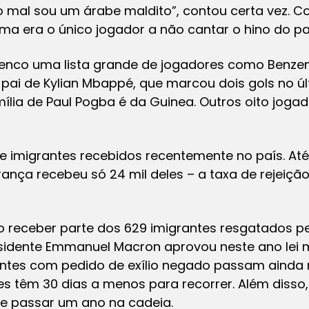
o mal sou um árabe maldito”, contou certa vez.
a era o único jogador a não cantar o hino do pa
 elenco uma lista grande de jogadores como Benz
 pai de Kylian Mbappé, que marcou dois gols no ú
mília de Paul Pogba é da Guinea. Outros oito joga
e imigrantes recebidos recentemente no país. Até 
 França recebeu só 24 mil deles – a taxa de rejeiçã
 receber parte dos 629 imigrantes resgatados pe
sidente Emmanuel Macron aprovou neste ano lei m
rantes com pedido de exílio negado passam ainda
s têm 30 dias a menos para recorrer. Além disso
de passar um ano na cadeia.