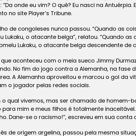
: “Da onde eu vim? O quê? Eu nasci na Antuérpia. E
 no site Player’s Tribune.
filho de congoleses nunca passou. “Quando as coi
ukaku, o atacante belga”, relatou. “Quando as 
melu Lukaku, o atacante belga descendente de c
do que aconteceu com o meia sueco Jimmy Durma
ndo. No fim do jogo contra a Alemanha, na fase 
rea. A Alemanha aproveitou e marcou o gol da vit
am o jogador pelas redes sociais.
com o qual vivemos, mas ser chamado de homem-
ara mim e meus filhos é totalmente inaceitável. 
o. Dane-se o racismo!”, escreveu em sua conta 
ês de origem argelina, passou pela mesma situ