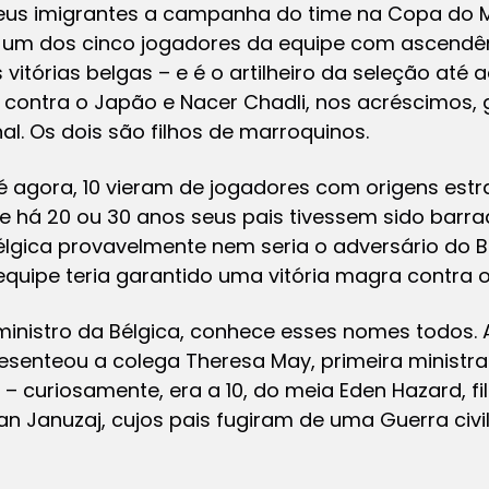
seus imigrantes a campanha do time na Copa do 
 um dos cinco jogadores da equipe com ascendê
vitórias belgas – e é o artilheiro da seleção até a
contra o Japão e Nacer Chadli, nos acréscimos,
al. Os dois são filhos de marroquinos.
é agora, 10 vieram de jogadores com origens estr
 Se há 20 ou 30 anos seus pais tivessem sido barr
lgica provavelmente nem seria o adversário do Bra
equipe teria garantido uma vitória magra contra 
 ministro da Bélgica, conhece esses nomes todos. 
 presenteou a colega Theresa May, primeira ministr
 curiosamente, era a 10, do meia Eden Hazard, fi
nan Januzaj, cujos pais fugiram de uma Guerra civ