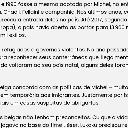
0 e 1990 fosse a mesma adotada por Michel, no en
 Chadli, Fellaini e companhia. Nos últimos anos, 
ureceu a entrada deles no país. Até 2017, segund
uropa), o país havia aberto as portas para 13.960
l exílios.
ou refugiados a governos violentos. No ano passad
ra reconhecer seus conterrâneos que, ilegalmen
do voltaram ao seu país natal, alguns deles fora
lga concorda com as políticas de Michel – muito
m temporária aos imigrantes. Justamente por is
ciais em casas suspeitas de abrigá-los.
os belgas não tenham preconceitos. Ou que a vida
do jogava na base do time Lièser, Lukaku precisou 