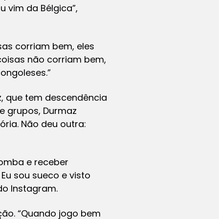
u vim da Bélgica”,
sas corriam bem, eles
coisas não corriam bem,
ongoleses.”
z, que tem descendência
de grupos, Durmaz
ória. Não deu outra:
bomba e receber
Eu sou sueco e visto
do Instagram.
ação. “Quando jogo bem