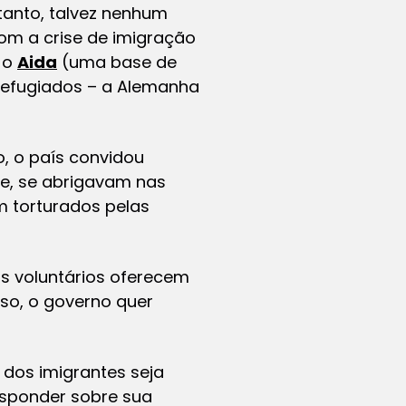
tanto, talvez nenhum
com a crise de imigração
o o
Aida
(uma base de
 refugiados – a Alemanha
o, o país convidou
te, se abrigavam nas
m torturados pelas
s voluntários oferecem
so, o governo quer
 dos imigrantes seja
responder sobre sua