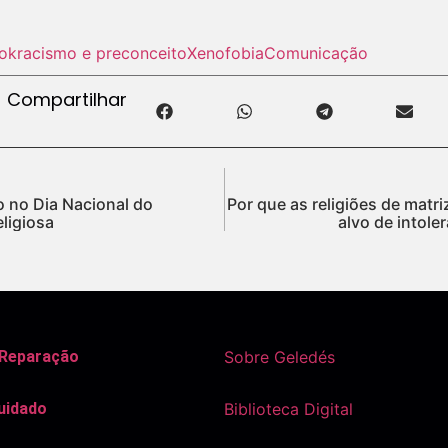
ok
racismo e preconceito
Xenofobia
Comunicação
Compartilhar
o no Dia Nacional do
Por que as religiões de matri
ligiosa
alvo de intoler
 Reparação
Sobre Geledés
uidado
Biblioteca Digital