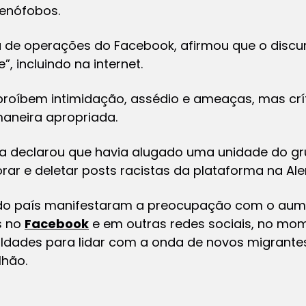
xenófobos.
a de operações do Facebook, afirmou que o discur
, incluindo na internet.
roíbem intimidação, assédio e ameaças, mas crí
maneira apropriada.
sa declarou que havia alugado uma unidade do g
rar e deletar posts racistas da plataforma na Al
s do país manifestaram a preocupação com o au
s no
Facebook
e em outras redes sociais, no mo
uldades para lidar com a onda de novos migrante
lhão.