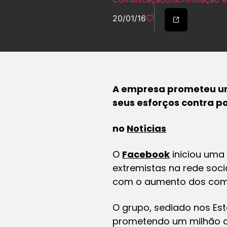
20/01/16
A empresa prometeu um
seus esforços contra po
no
Notícias
O
Facebook
iniciou uma
extremistas na rede soc
com o aumento dos comen
O grupo, sediado nos Est
prometendo um milhão d