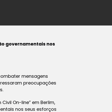
ão governamentais nos
 combater mensagens
expressaram preocupações
s.
Civil On-line” em Berlim,
ntais nos seus esforços