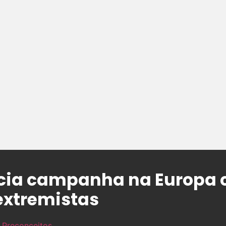
icia campanha na Europa 
xtremistas
 Preconceitos