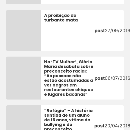
A proibição do
turbante mata
post
27/09/201
No ‘TV Mulher’, Glória
Maria desabafa sobre
preconceito racial:
“As pessoas não
post
06/07/201
estão acostumadas a
ver negros em
restaurantes chiques
e lugares bacanas”
“Refúgio” – A história
sentida de um aluno
de 15 anos, vítima de
bullying e do
post
20/04/201
preconceito.