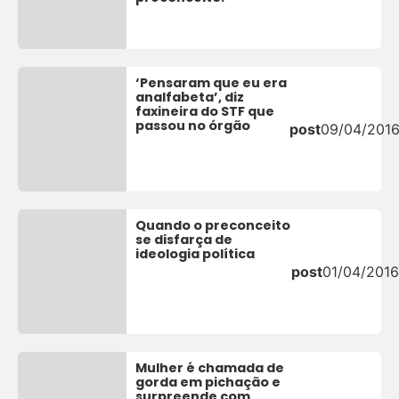
‘Pensaram que eu era
analfabeta’, diz
faxineira do STF que
passou no órgão
post
09/04/201
Quando o preconceito
se disfarça de
ideologia política
post
01/04/2016
Mulher é chamada de
gorda em pichação e
surpreende com