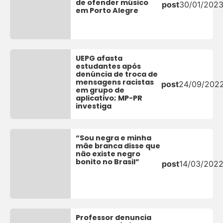
de ofender músico
post
30/01/202
em Porto Alegre
UEPG afasta
estudantes após
denúncia de troca de
mensagens racistas
post
24/09/202
em grupo de
aplicativo; MP-PR
investiga
“Sou negra e minha
mãe branca disse que
não existe negro
bonito no Brasil”
post
14/03/202
Professor denuncia