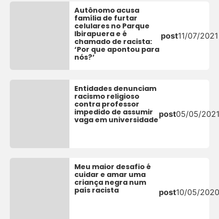
Autônomo acusa
família de furtar
celulares no Parque
Ibirapuera e é
post
11/07/2021
chamado de racista:
‘Por que apontou para
nós?’
Entidades denunciam
racismo religioso
contra professor
impedido de assumir
post
05/05/202
vaga em universidade
Meu maior desafio é
cuidar e amar uma
criança negra num
país racista
post
10/05/202