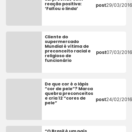
reação positiva:
post
29/03/201
‘Faltou o linda’
Cliente do
supermercado
Mundial é vítima de
preconceito racial e
post
07/03/201
religioso de
funcionário
De que cor é o lápis
“cor de pele”? Marca
quebra preconceitos
e cria 12 “cores de
post
24/02/201
pele”
“O Brasil é um país