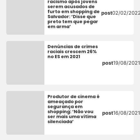
racismo após jovens
serem acusados de
furto em shopping de
post
02/02/202
Salvador: ‘Disse que
preto tem que pegar
em arma’
Denúncias de crimes
raciais crescem 26%
no ES em 2021
post
19/08/2021
Produtor de cinema é
ameaçado por
segurança em
shopping: ‘Não vou
post
16/08/2021
ser mais uma vítima
silenciada’