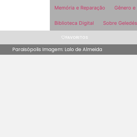
Memória e Reparação
Gênero e
Biblioteca Digital
Sobre Geledés
FAVORITOS
Paraisópolis Imagem: Lalo de Almeida