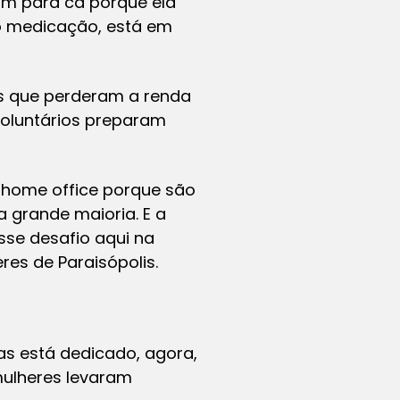
ram para cá porque ela
do medicação, está em
es que perderam a renda
voluntários preparam
o home office porque são
a grande maioria. E a
sse desafio aqui na
res de Paraisópolis.
s está dedicado, agora,
mulheres levaram