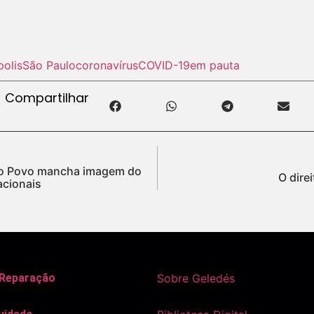
polis
São Paulo
coronavírus
COVID-19
em pauta
Compartilhar
o Povo mancha imagem do
O dire
acionais
 Reparação
Sobre Geledés