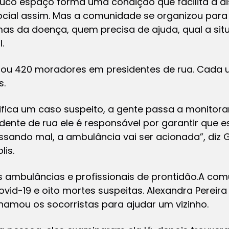
ouco espaço forma uma condição que facilita a di
 social assim. Mas a comunidade se organizou par
as da doença, quem precisa de ajuda, qual a si
.
ou 420 moradores em presidentes de rua. Cada u
s.
ifica um caso suspeito, a gente passa a monitorar
idente de rua ele é responsável por garantir que 
ssando mal, a ambulância vai ser acionada”, diz Gi
lis.
 ambulâncias e profissionais de prontidão.A comu
id-19 e oito mortes suspeitas. Alexandra Pereira
chamou os socorristas para ajudar um vizinho.