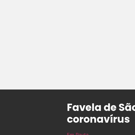
Favela de Sã
coronavírus
Em Pauta