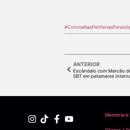
#CoronaNasPeriferias
Paraisó
ANTERIOR
Escândalo com Marcão d
SBT em patamares intern
Memória e