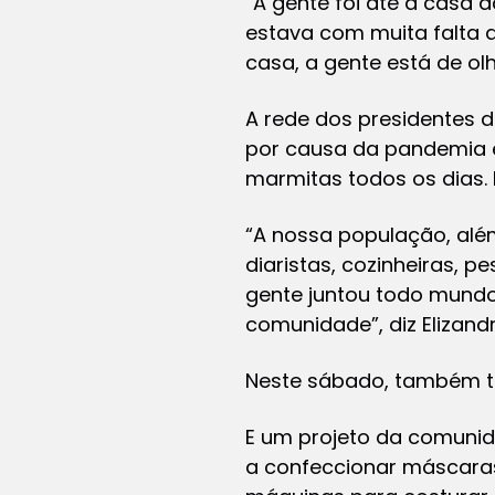
“A gente foi até a casa 
estava com muita falta 
casa, a gente está de olh
A rede dos presidentes 
por causa da pandemia e
marmitas todos os dias. 
“A nossa população, além
diaristas, cozinheiras, 
gente juntou todo mundo,
comunidade”, diz Elizand
Neste sábado, também te
E um projeto da comunid
a confeccionar máscaras