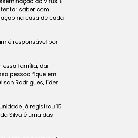
sseminação do vírus. É
a tentar saber com
tuação na casa de cada
m é responsável por
 essa família, dar
essa pessoa fique em
lson Rodrigues, líder
nidade já registrou 15
 da Silva é uma das