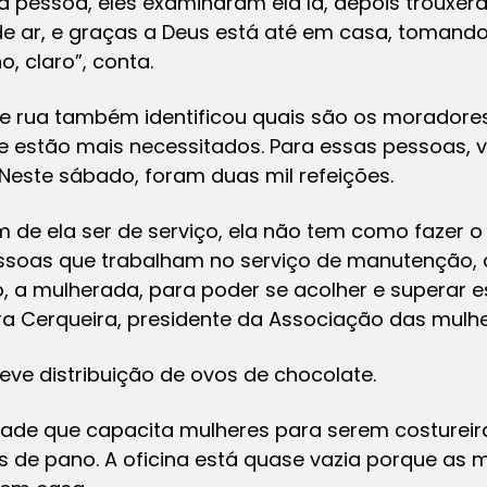
da pessoa, eles examinaram ela lá, depois trouxe
de ar, e graças a Deus está até em casa, toman
o, claro”, conta.
de rua também identificou quais são os morador
 estão mais necessitados. Para essas pessoas, 
Neste sábado, foram duas mil refeições.
 de ela ser de serviço, ela não tem como fazer 
pessoas que trabalham no serviço de manutenção, 
 a mulherada, para poder se acolher e superar e
ra Cerqueira, presidente da Associação das mulhe
ve distribuição de ovos de chocolate.
ade que capacita mulheres para serem costureira
 de pano. A oficina está quase vazia porque as 