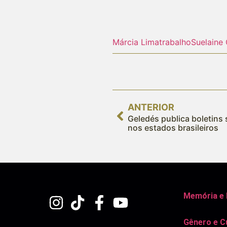
Márcia Lima
trabalho
Suelaine 
ANTERIOR
Geledés publica boletins 
nos estados brasileiros
Memória e
Gênero e C