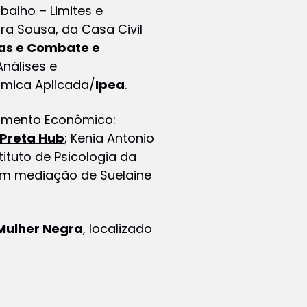
balho – Limites e
ra Sousa, da Casa Civil
vas e Combate e
Análises e
nômica Aplicada/
Ipea
.
amento Econômico:
Preta Hub
; Kenia Antonio
stituto de Psicologia da
com mediação de Suelaine
 Mulher Negra
, localizado