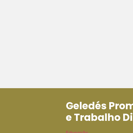
Geledés Pro
e Trabalho D
Educação