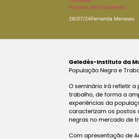
Projetos em Andamento
26/07/24
Fernanda Meneses
Geledés-Instituto da M
População Negra e Trabal
O seminário irá refleti
trabalho, de forma a am
experiências da populaç
caracterizam os postos 
negras no mercado de t
Com apresentação de Ad