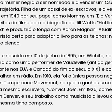
eira mulher negra a ser nomeada e a vencer um Os
rajetória. Filha de um casal de ex-escravos, ela 
e em 1940 por seu papel como Mommy em “E o Ven
eitos de filme para a biografia de Jill Watts “Hatti
od” e produzirá o longa com Aaron Magnani. Atual
rista certo para adaptar o livro para as telonas; 
o elenco.
 e nascida em 10 de junho de 1895, em Wichita, n
ira como uma performer de Vaudeville (antigo gê
nte nos EUA e Canadá do fim do século XIX) e c
lhar em rádio. Em 1910, ela foi a única pessoa neg
an Temperance Movement, no qual a ganhou uma 
a mesma escrevera, “Convict Joe”. Em 1925, come
 Denver, e seu trabalho como musicista a levou a
 mesma tinha composto.