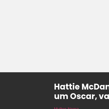
Hattie McDan
um Oscar, va
Mulher Negra