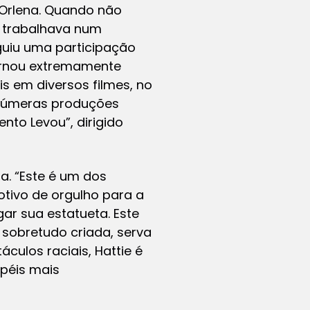
 Orlena. Quando não
 trabalhava num
guiu uma participação
tornou extremamente
is em diversos filmes, no
inúmeras produções
nto Levou”, dirigido
. “Este é um dos
tivo de orgulho para a
ar sua estatueta. Este
 sobretudo criada, serva
ulos raciais, Hattie é
apéis mais