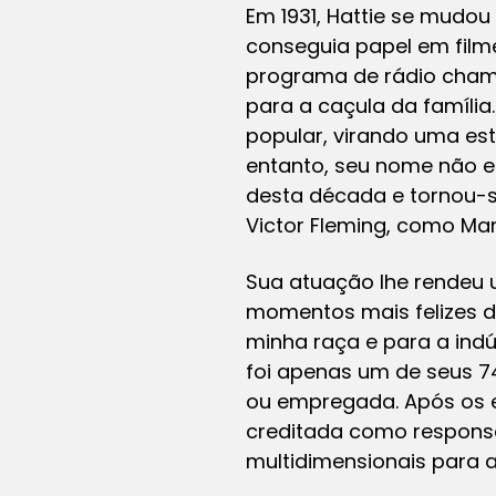
Em 1931, Hattie se mudou
conseguia papel em fil
programa de rádio chama
para a caçula da família
popular, virando uma estr
entanto, seu nome não e
desta década e tornou-se
Victor Fleming, como M
Sua atuação lhe rendeu 
momentos mais felizes d
minha raça e para a indú
foi apenas um de seus 74
ou empregada. Após os e
creditada como responsáv
multidimensionais para 