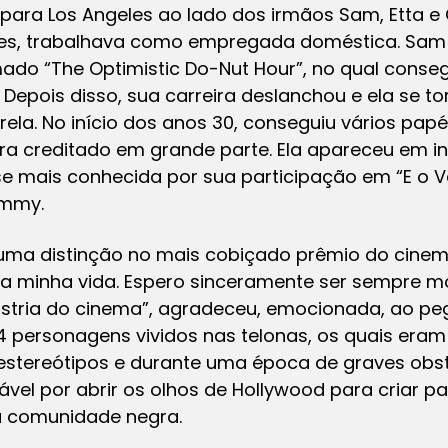
 para Los Angeles ao lado dos irmãos Sam, Etta e
mes, trabalhava como empregada doméstica. Sam
do “The Optimistic Do-Nut Hour”, no qual conse
. Depois disso, sua carreira deslanchou e ela se 
ela. No início dos anos 30, conseguiu vários papé
ra creditado em grande parte. Ela apareceu em 
 mais conhecida por sua participação em “E o Ve
ammy.
uma distinção no mais cobiçado prêmio do cinema
a minha vida. Espero sinceramente ser sempre mo
stria do cinema”, agradeceu, emocionada, ao peg
 personagens vividos nas telonas, os quais eram
stereótipos e durante uma época de graves obstác
el por abrir os olhos de Hollywood para criar p
a comunidade negra.