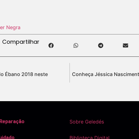
er Negra
Compartilhar
 do Ébano 2018 neste
Conheça Jéssica Nasciment
 Reparação
Sobre Geledés
uidado
Biblioteca Digital