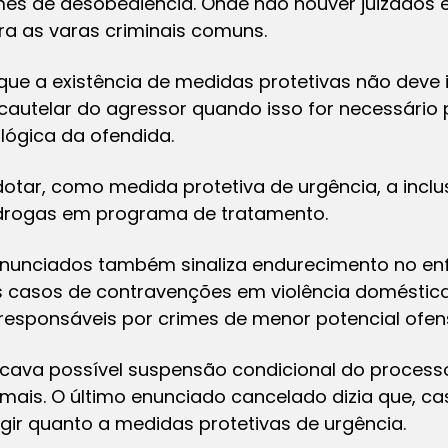
mes de desobediência. Onde não houver juizados e
ra as varas criminais comuns.
 que a existência de medidas protetivas não deve i
autelar do agressor quando isso for necessário 
ológica da ofendida.
otar, como medida protetiva de urgência, a incl
 drogas em programa de tratamento.
enunciados também sinaliza endurecimento no en
s casos de contravenções em violência doméstic
, responsáveis por crimes de menor potencial ofen
icava possível suspensão condicional do processo
mais. O último enunciado cancelado dizia que, cas
agir quanto a medidas protetivas de urgência.