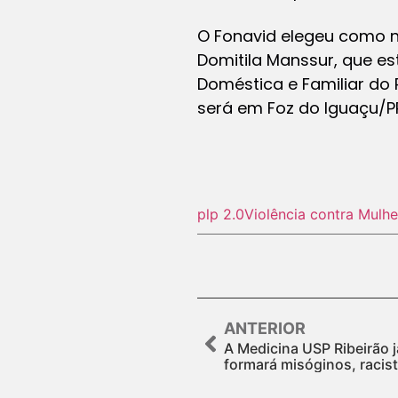
O Fonavid elegeu como no
Domitila Manssur, que es
Doméstica e Familiar do 
será em Foz do Iguaçu/P
plp 2.0
Violência contra Mulhe
ANTERIOR
A Medicina USP Ribeirão 
formará misóginos, racis