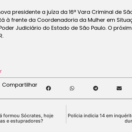
va presidente a juíza da 16ª Vara Criminal de São
tá à frente da Coordenadoria da Mulher em Situa
Poder Judiciário do Estado de São Paulo. O próxi
R.
r
Compartilhar
já formou Sócrates, hoje
Polícia indicia 14 em inquér
tas e estupradores?
dur