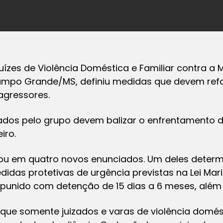
uízes de Violência Doméstica e Familiar contra a M
mpo Grande/MS, definiu medidas que devem refo
agressores.
dos pelo grupo devem balizar o enfrentamento d
iro.
ltou em quatro novos enunciados. Um deles determ
das protetivas de urgência previstas na Lei Mar
 punido com detenção de 15 dias a 6 meses, além 
ue somente juizados e varas de violência domést