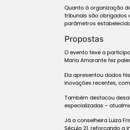
Quanto à organização do
tribunais são obrigados 
parâmetros estabelecido
Propostas
O evento teve a partici
Maria Amarante fez palest
Ela apresentou dados his
inovações recentes, como
Também destacou desafi
especializadas – atualme
Já a conselheira Luiza F
Século 21, reforçando a 