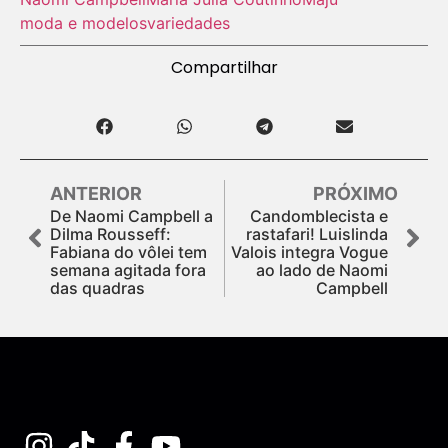
moda e modelos
variedades
Compartilhar
ANTERIOR
PRÓXIMO
De Naomi Campbell a
Candomblecista e
Dilma Rousseff:
rastafari! Luislinda
Fabiana do vôlei tem
Valois integra Vogue
semana agitada fora
ao lado de Naomi
das quadras
Campbell