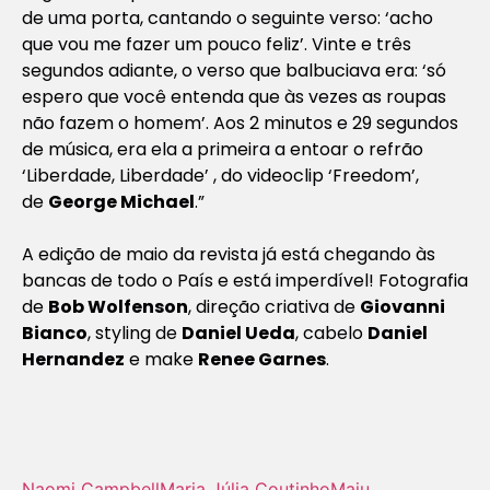
de uma porta, cantando o seguinte verso: ‘acho
que vou me fazer um pouco feliz’. Vinte e três
segundos adiante, o verso que balbuciava era: ‘só
espero que você entenda que às vezes as roupas
não fazem o homem’. Aos 2 minutos e 29 segundos
de música, era ela a primeira a entoar o refrão
‘Liberdade, Liberdade’ , do videoclip ‘Freedom’,
de
George Michael
.”
A edição de maio da revista já está chegando às
bancas de todo o País e está imperdível! Fotografia
de
Bob Wolfenson
, direção criativa de
Giovanni
Bianco
, styling de
Daniel Ueda
, cabelo
Daniel
Hernandez
e make
Renee Garnes
.
Naomi Campbell
Maria Júlia Coutinho
Maju