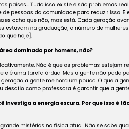
os países… Tudo isso existe e são problemas re
 de pessoas da comunidade para reduzir isso. E 
ezes acha que não, mas está. Cada geração avan
s estavam na graduação, o número de mulheres 
o que hoje].
a área dominada por homens, não?
ficativamente. Não é que os problemas estejam r
te e é uma tarefa árdua. Mas a gente não pode p
 geração a gente melhora um pouco. O que a gent
eu desafio como professora é garantir que a gent
ê investiga a energia escura. Por que isso é t
grande mistérios na física atual. Não se sabe qua