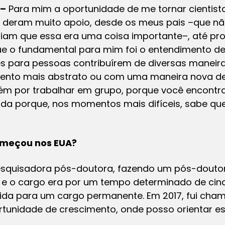
 –
Para mim a oportunidade de me tornar cientist
e deram muito apoio, desde os meus pais –que n
ndiam que essa era uma coisa importante–, até pr
ue o fundamental para mim foi o entendimento de
es para pessoas contribuírem de diversas maneir
to mais abstrato ou com uma maneira nova de 
 por trabalhar em grupo, porque você encontra
juda porque, nos momentos mais difíceis, sabe qu
omeçou nos EUA?
squisadora pós-doutora, fazendo um pós-doutor
 e o cargo era por um tempo determinado de cinc
da para um cargo permanente. Em 2017, fui cham
rtunidade de crescimento, onde posso orientar es