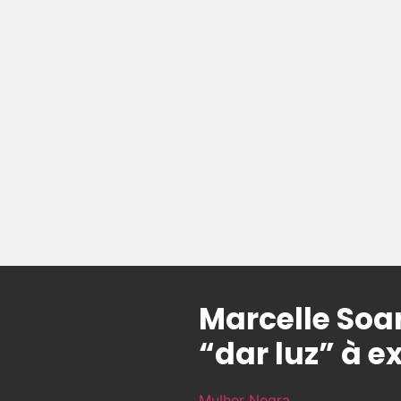
Marcelle Soar
“dar luz” à 
Mulher Negra