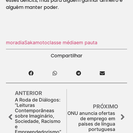
esses déficits, mas para alguém ganhar dinheiro e
alguém manter poder.
moradia
Sakamoto
classe média
em pauta
Compartilhar
ANTERIOR
A Roda de Diálogos:
“Leituras
PRÓXIMO
Contemporâneas
ONU anuncia ofertas
sobre Imaginário,
de emprego em
Sociedade, Racismo
países de língua
e
portuguesa
Empreendedorismo”