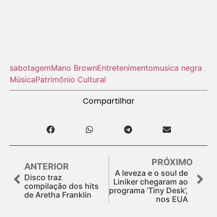
sabotagem
Mano Brown
Entretenimento
musica negra
Música
Patrimônio Cultural
Compartilhar
PRÓXIMO
ANTERIOR
A leveza e o soul de
Disco traz
Liniker chegaram ao
compilação dos hits
programa ‘Tiny Desk’,
de Aretha Franklin
nos EUA