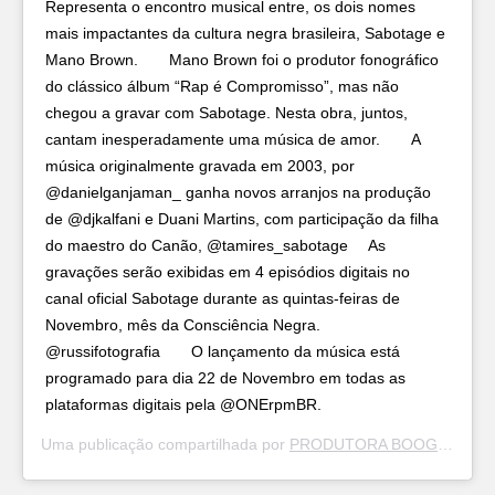
Representa o encontro musical entre, os dois nomes
mais impactantes da cultura negra brasileira, Sabotage e
Mano Brown.⠀ ⠀ Mano Brown foi o produtor fonográfico
do clássico álbum “Rap é Compromisso”, mas não
chegou a gravar com Sabotage. Nesta obra, juntos,
cantam inesperadamente uma música de amor.⠀ ⠀ A
música originalmente gravada em 2003, por
@danielganjaman_ ganha novos arranjos na produção
de @djkalfani e Duani Martins, com participação da filha
do maestro do Canão, @tamires_sabotage ⠀ As
gravações serão exibidas em 4 episódios digitais no
canal oficial Sabotage durante as quintas-feiras de
Novembro, mês da Consciência Negra.
@russifotografia⠀ ⠀ O lançamento da música está
programado para dia 22 de Novembro em todas as
plataformas digitais pela @ONErpmBR.⠀
Uma publicação compartilhada por
PRODUTORA BOOGIE NAIPE