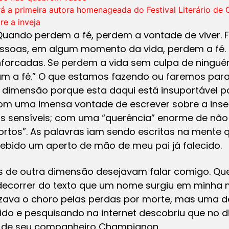
rá a primeira autora homenageada do Festival Literário de 
re a inveja
Quando perdem a fé, perdem a vontade de viver. 
pessoas, em algum momento da vida, perdem a fé
forcadas. Se perdem a vida sem culpa de ningué
 a fé.” O que estamos fazendo ou faremos para
dimensão porque esta daqui está insuportável pa
om uma imensa vontade de escrever sobre a inse
s sensíveis; com uma “querência” enorme de não
rtos”. As palavras iam sendo escritas na mente 
ecebido um aperto de mão de meu pai já falecido.
 de outra dimensão desejavam falar comigo. Qu
 decorrer do texto que um nome surgiu em minha 
izava o choro pelas perdas por morte, mas uma d
ido e pesquisando na internet descobriu que no d
e de seu companheiro Champignon.