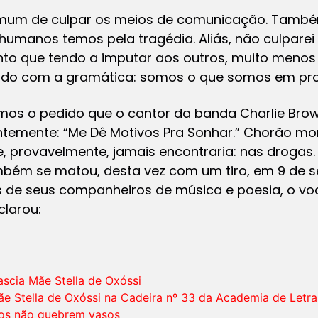
omum de culpar os meios de comunicação. També
 humanos temos pela tragédia. Aliás, não culpare
nto que tendo a imputar aos outros, muito men
ando com a gramática: somos o que somos em pr
os o pedido que o cantor da banda Charlie Brown
temente: “Me Dê Motivos Pra Sonhar.” Chorão mor
 provavelmente, jamais encontraria: nas drogas
bém se matou, desta vez com um tiro, em 9 de s
de seus companheiros de música e poesia, o voc
clarou:
ascia Mãe Stella de Oxóssi
e Stella de Oxóssi na Cadeira nº 33 da Academia de Letra
tos não quebrem vasos