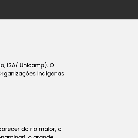
go, ISA/ Unicamp). O
 Organizações Indígenas
arecer do rio maior, o
naminari, o grande