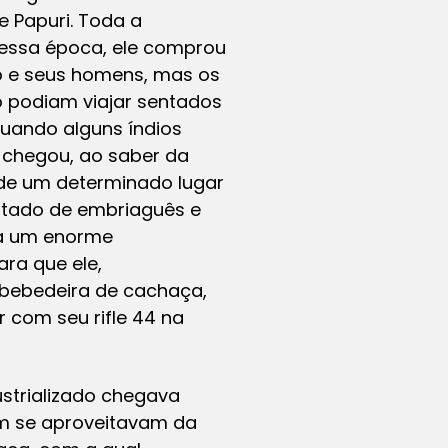
e Papuri. Toda a
 Nessa época, ele comprou
o e seus homens, mas os
 podiam viajar sentados
quando alguns índios
chegou, ao saber da
de um determinado lugar
stado de embriaguês e
ia um enorme
ra que ele,
 bebedeira de cachaça,
 com seu rifle 44 na
ustrializado chegava
m se aproveitavam da