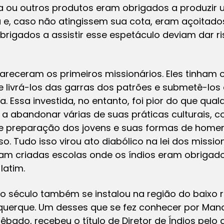
ha ou outros produtos eram obrigados a produzir
e, caso não atingissem sua cota, eram açoitados
brigados a assistir esse espetáculo deviam dar r
eceram os primeiros missionários. Eles tinham o
e livrá-los das garras dos patrões e submetê-los
. Essa investida, no entanto, foi pior do que qualq
 a abandonar várias de suas práticas culturais, c
 de preparação dos jovens e suas formas de home
o. Tudo isso virou ato diabólico na lei dos missi
am criadas escolas onde os índios eram obrigados
latim.
 século também se instalou na região do baixo ri
buquerque. Um desses que se fez conhecer por Man
êbado, recebeu o título de Diretor de Índios pelo 