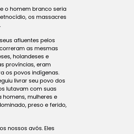
ue o homem branco seria
 etnocídio, os massacres
.
seus afluentes pelos
 ocorreram as mesmas
eses, holandeses e
s províncias, eram
a os povos indígenas.
uiu livrar seu povo dos
dios lutavam com suas
a homens, mulheres e
ominado, preso e ferido,
os nossos avós. Eles