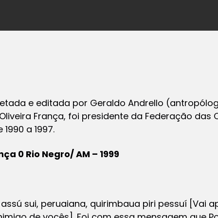
oletada e editada por Geraldo Andrello (antropólo
 Oliveira França, foi presidente da Federação das
e 1990 a 1997.
ança 0 Rio Negro/ AM – 1999
assú sui, peruaiana, quirimbaua piri pessuí
[Vai ap
nimigo de vocês]. Foi com essa mensagem que Po