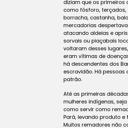
diziam que os primeiros
como fósforo, terçados,
borracha, castanha, bala
mercadorias despertavam 
atacando aldeias e apris
sorvais ou piaçabais loc
voltaram desses lugares
eram vítimas de doenças 
há descendentes dos Bar
escravidão. Há pessoas 
patrão.
Até as primeiras décadas
mulheres indígenas, seja
como servir como remad
Pará, levando produto e
Muitos remadores não co