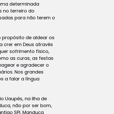
 uma determinada
 no terreiro do
isadas para não terem o
 propósito de aldear os
 a crer em Deus através
uer sofrimento físico,
omo as curas, as festas
nagear e agradecer o
onários. Nos grandes
 a falar a língua
o Uaupés, na Ilha de
duca, não por ser bom,
antigo SPI. Manduca