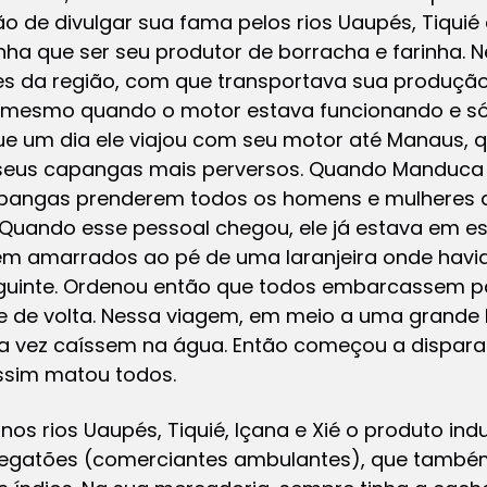
o de divulgar sua fama pelos rios Uaupés, Tiquié 
nha que ser seu produtor de borracha e farinha.
s da região, com que transportava sua produçã
r mesmo quando o motor estava funcionando e só
ue um dia ele viajou com seu motor até Manaus, 
seus capangas mais perversos. Quando Manduca 
apangas prenderem todos os homens e mulheres 
 Quando esse pessoal chegou, ele já estava em e
em amarrados ao pé de uma laranjeira onde hav
seguinte. Ordenou então que todos embarcassem pa
e de volta. Nessa viagem, em meio a uma grande
a vez caíssem na água. Então começou a disparar
ssim matou todos.
nos rios Uaupés, Tiquié, Içana e Xié o produto ind
egatões (comerciantes ambulantes), que també