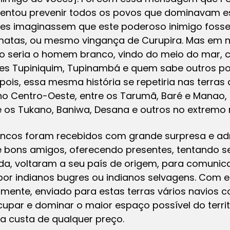
entou prevenir todos os povos que dominavam est
efes imaginassem que este poderoso inimigo fosse
s matas, ou mesmo vingança de Curupira. Mas em
o seria o homem branco, vindo do meio do mar,
es Tupiniquim, Tupinambá e quem sabe outros po
pois, essa mesma história se repetiria nas terras
no Centro-Oeste, entre os Tarumã, Baré e Manao, 
e os Tukano, Baniwa, Desana e outros no extremo no
rancos foram recebidos com grande surpresa e a
e bons amigos, oferecendo presentes, tentando s
ida, voltaram a seu país de origem, para comunic
por indianos bugres ou indianos selvagens. Com es
almente, enviado para estas terras vários navios 
upar e dominar o maior espaço possível do terri
a custa de qualquer preço.