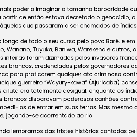
amais poderia imaginar a tamanha barbaridade q
 partir de então estava decretado o genocídio, o
s àqueles que passaram a ser chamados de índios
o longo de todo o seu curso pelo povo Baré, e em 
so, Wanano, Tuyuka, Baniwa, Warekena e outros,
ias inteiras foram dizimados pelos invasores franc
es brancos, credenciados pelos governadores da
nca para praticarem qualquer ato criminoso contr
que guerreiro “Wayury-kawa” (Ajuricaba) conseg
s a luta era totalmente desigual: enquanto os ín
 os brancos disparavam poderosos canhões contr
mpedi-los de entrar em suas terras. Mas mesmo d
te, jogando-se acorrentado ao rio.
inda lembramos das tristes histórias contadas pel