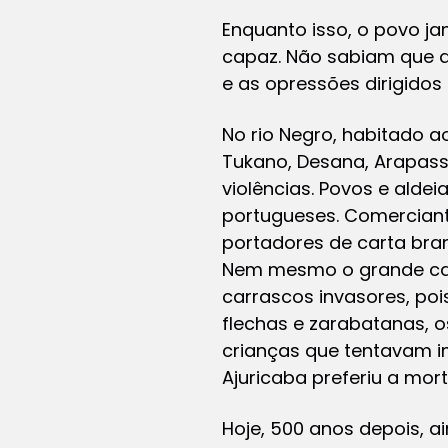
Enquanto isso, o povo j
capaz. Não sabiam que a
e as opressões dirigido
No rio Negro, habitado a
Tukano, Desana, Arapas
violências. Povos e alde
portugueses. Comerciant
portadores de carta bra
Nem mesmo o grande caci
carrascos invasores, poi
flechas e zarabatanas,
crianças que tentavam i
Ajuricaba preferiu a mor
Hoje, 500 anos depois, a