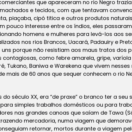
 comerciantes que apareceram no rio Negro traz
 machados e tecidos, com que tentavam convencer
ta, piaçaba, cipó titica e outros produtos natura
pouco interesse entre os índios, eles passaram a
ionando homens e mulheres para levá-los aos ser
alizados nos rios Brancos, Uacará, Padauiry e Pret
, uns porque não resistiam aos maus tratos dos p
contagiosas, como febre amarela, gripe, varíola
é, Tukano, Baniwa e Warekena que vivem nesses 
de mais de 60 anos que sequer conhecem o rio Ne
 do século XX, era “de praxe” o branco ter a seu
 para simples trabalhos domésticos ou para traba
ores nas grandes canoas que saíam de Tawa (Sã
 trazendo mercadoria, numa viagem que demorava
nseguiam retornar, mortos durante a viagem pel