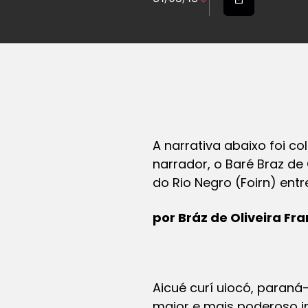
A narrativa abaixo foi c
narrador, o Baré Braz de
do Rio Negro (Foirn) entr
por Bráz de Oliveira Fr
Aicué curí uiocó, paraná-
maior e mais poderoso i