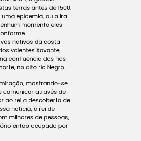
as terras antes de 1500.
 uma epidemia, ou a ira
 nenhum momento eles
 conforme
vos nativos da costa
 dos valentes Xavante,
na confluência dos rios
rte, no alto rio Negro.
dmiração, mostrando-se
e comunicar através de
ar ao rei a descoberta de
sa notícia, o rei de
com milhares de pessoas,
tório então ocupado por