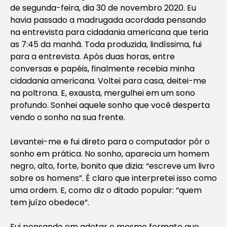
de segunda-feira, dia 30 de novembro 2020. Eu
havia passado a madrugada acordada pensando
na entrevista para cidadania americana que teria
as 7:45 da manhã. Toda produzida, lindíssima, fui
para a entrevista. Após duas horas, entre
conversas e papéis, finalmente recebia minha
cidadania americana. Voltei para casa, deitei-me
na poltrona. E, exausta, mergulhei em um sono
profundo. Sonhei aquele sonho que você desperta
vendo o sonho na sua frente.
Levantei-me e fui direto para o computador pôr o
sonho em prática. No sonho, aparecia um homem
negro, alto, forte, bonito que dizia: “
escreve um livro
sobre os homens
”. É claro que interpretei isso como
uma ordem. E, como diz o ditado popular: “
quem
tem juízo obedece
”.
Fui pensando em adotar o mesmo formato que