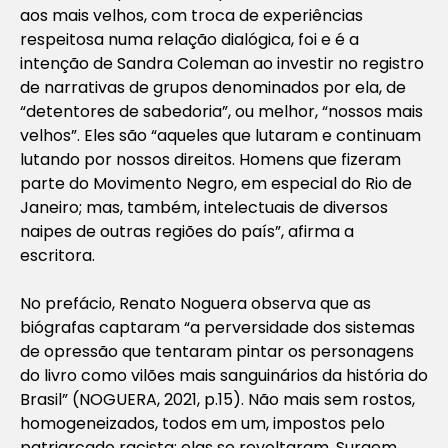
aos mais velhos, com troca de experiências
respeitosa numa relação dialógica, foi e é a
intenção de Sandra Coleman ao investir no registro
de narrativas de grupos denominados por ela, de
“
detentores de sabedoria
”, ou melhor, “
nossos mais
velhos
”. Eles são “
aqueles que lutaram e continuam
lutando por nossos direitos. Homens que fizeram
parte do Movimento Negro, em especial do Rio de
Janeiro; mas, também, intelectuais de diversos
naipes de outras regiões do país
”, afirma a
escritora.
No prefácio, Renato Noguera observa que as
biógrafas captaram “a perversidade dos sistemas
de opressão que tentaram pintar os personagens
do livro como vilões mais sanguinários da história do
Brasil” (NOGUERA, 2021, p.15). Não mais sem rostos,
homogeneizados, todos em um, impostos pelo
patriarcado racista: elas se revoltaram. Surgem