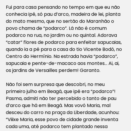
Fui para casa pensando no tempo em que eu não
conhecia ipê, só pau d’arco, madeira de lei, planta
do mato mesmo, que no sertão do Maranhão o
povo chama de “podarco”. Lá não é comum
podarco na rua, no jardim ou no quintal. Adorava
“catar” flores de podarco para enfeitar sapucaias,
quando ia a pé para a casa do tio Vicente Bodó, no
Centro do Hermínio. Na estrada havia “podarco”,
sapucaia e pente-de-macaco aos montes… Ai, ai,
os jardins de Versailles perdem! Garanto.
Não foi sem surpresa que descobri, no meu
primeiro julho em Beagá, que ipê era “podarco”!
Pasma, admiti não ter percebido o tanto de pau
d’arco que há em Beagá. Mas vovó Maria, mal
desceu do carro na praça da Liberdade, acunhou:
“Viiixe Maria, esse povo de cidade grande inventa
cada uma, até podarco tem plantado nessa