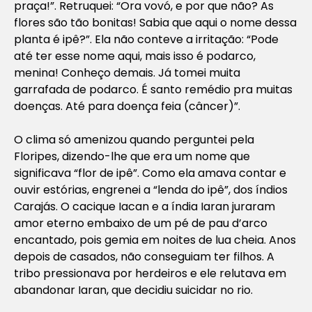
praça!”. Retruquei: “Ora vovó, e por que não? As
flores são tão bonitas! Sabia que aqui o nome dessa
planta é ipê?”. Ela não conteve a irritação: “Pode
até ter esse nome aqui, mais isso é podarco,
menina! Conheço demais. Já tomei muita
garrafada de podarco. É santo remédio pra muitas
doenças. Até para doença feia (câncer)”.
O clima só amenizou quando perguntei pela
Floripes, dizendo-lhe que era um nome que
significava “flor de ipê”. Como ela amava contar e
ouvir estórias, engrenei a “lenda do ipê”, dos índios
Carajás. O cacique Iacan e a índia Iaran juraram
amor eterno embaixo de um pé de pau d’arco
encantado, pois gemia em noites de lua cheia. Anos
depois de casados, não conseguiam ter filhos. A
tribo pressionava por herdeiros e ele relutava em
abandonar Iaran, que decidiu suicidar no rio.