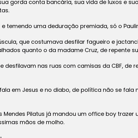
sua gorda conta bancária, sua vida de luxos e sua
tas.
 e temendo uma deduração premiada, só o Paulin
scula, que costumava desfilar fagueiro e jactanc
alhados quanto o da madame Cruz, de repente su
e desfilavam nas ruas com camisas da CBF, de r
 fala em Jesus e no diabo, de política não se fala
us Mendes Pilatus já mandou um office boy traze
íssimas mãos de molho.
.