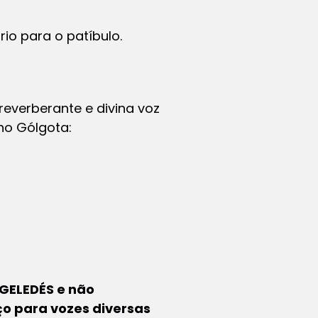
io para o patíbulo.
reverberante e divina voz
no Gólgota:
 GELEDÉS e não
ço para vozes diversas