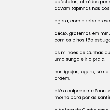
apóstatas, atraídos por 
davam tapinhas nas cos
agora, com o rabo preso
aécio, grafemos em minú
com os olhos tão esbug
os milhões de Cunhas qu
uma sunga e ir a praia.
nas igrejas, agora, só se
ordem.
até o onipresente Ponci
morna para por as sant
a batata de Cunha assou