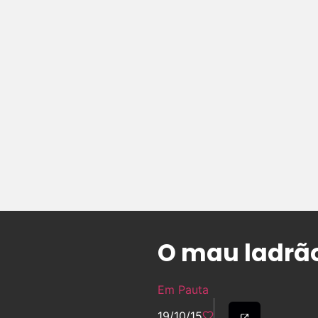
O mau ladrã
Em Pauta
19/10/15