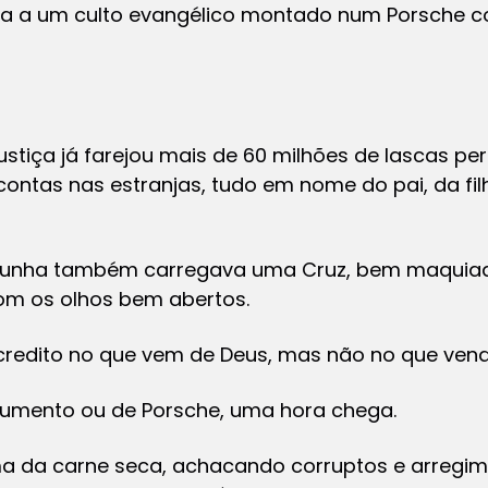
ga a um culto evangélico montado num Porsche c
ustiça já farejou mais de 60 milhões de lascas pe
ontas nas estranjas, tudo em nome do pai, da filh
unha também carregava uma Cruz, bem maquiada
com os olhos bem abertos.
acredito no que vem de Deus, mas não no que ven
 jumento ou de Porsche, uma hora chega.
a da carne seca, achacando corruptos e arregi