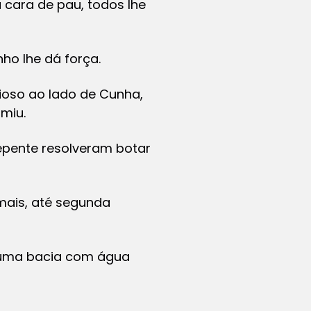
 cara de pau, todos lhe
ho lhe dá força.
ioso ao lado de Cunha,
miu.
epente resolveram botar
 mais, até segunda
r uma bacia com água