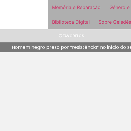
Memória e Reparação
Gênero e
Biblioteca Digital
Sobre Geledés
FAVORITOS
Homem negro preso por “resistência” no início do séc