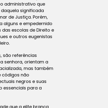
io administrativo que
 daquela significada
ar de Justiça. Porém,
ra alguns e empedernido
das escolas de Direito e
gues e outros eugenistas
eiro.
, são referências
sa senhora, orientam a
racializada, mas também
e códigos não
lectuais negros e suas
ão essenciais para a
ade que a elite branca