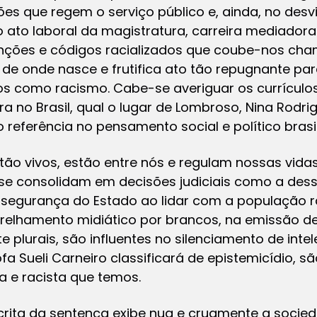
ões que regem o serviço público e, ainda, no desv
o ato laboral da magistratura, carreira mediadora
nções e códigos racializados que coube-nos cham
 de onde nasce e frutifica ato tão repugnante pa
como racismo. Cabe-se averiguar os currículos 
 no Brasil, qual o lugar de Lombroso, Nina Rodri
referência no pensamento social e político brasil
tão vivos, estão entre nós e regulam nossas vidas
 se consolidam em decisões judiciais como a des
 segurança do Estado ao lidar com a população 
parelhamento midiático por brancos, na emissão d
 plurais, são influentes no silenciamento de inte
fa Sueli Carneiro classificará de epistemicídio, s
a e racista que temos.
crita da sentença exibe nua e cruamente a socied