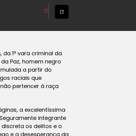
 da 1ª vara criminal da
a da Paz, homem negro
rmulada a partir do
gos raciais que
 não pertencer à raça
ginas, a excelentíssima
. Seguramente integrante
iscreta os delitos e o
ego e a desesperança da