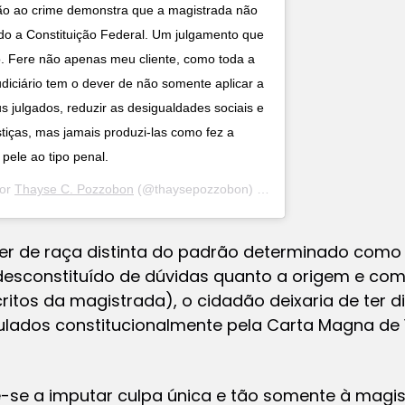
ção ao crime demonstra que a magistrada não
do a Constituição Federal. Um julgamento que
do. Fere não apenas meu cliente, como toda a
diciário tem o dever de não somente aplicar a
us julgados, reduzir as desigualdades sociais e
stiças, mas jamais produzi-las como fez a
pele ao tipo penal.
por
Thayse C. Pozzobon
(@thaysepozzobon) em
11 de Ago, 2020 às 7
ser de raça distinta do padrão determinado como o
u desconstituído de dúvidas quanto a origem e co
itos da magistrada), o cidadão deixaria de ter di
ulados constitucionalmente pela Carta Magna de 1
de-se a imputar culpa única e tão somente à magis