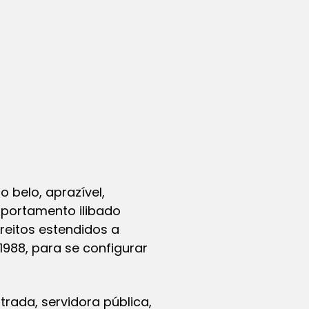
:14 PDT
 belo, aprazível,
mportamento ilibado
reitos estendidos a
988, para se configurar
trada, servidora pública,