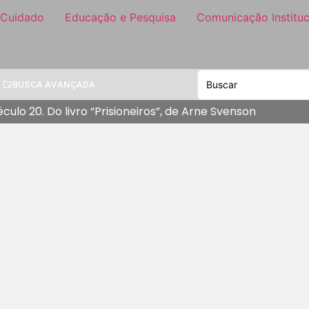
 Cuidado
Educação e Pesquisa
Comunicação Instituc
BUSCA AVANÇADA
ulo 20. Do livro “Prisioneiros”, de Arne Svenson