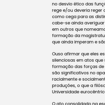
no desvio ético das funç
rege e/ou deveria reger 
como cega para as disti
cabe-se ainda averiguar
em outros que nomeamos 
formação da magistratura
que ainda imperam e são 
Ouso afirmar que eles es
silenciosas em atos que
formação das forças de
são significativos no a
racialmente e socialmente
produções, o que a filóso
Universidade eurocêntric
O ato consolidado na es