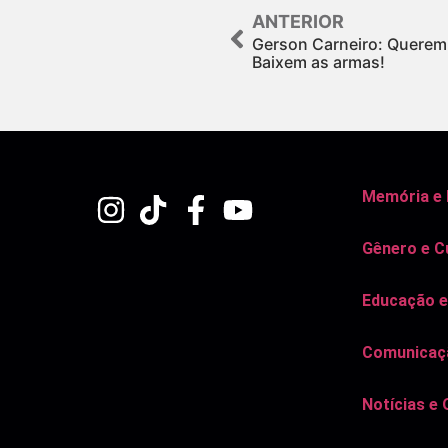
ANTERIOR
Gerson Carneiro: Quere
Baixem as armas!
Memória e
Gênero e C
Educação e
Comunicaçã
Notícias e 