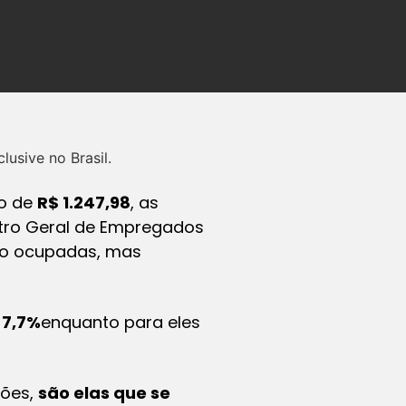
usive no Brasil.
io de
R$ 1.247,98
, as
tro Geral de Empregados
ão ocupadas, mas
e
7,7%
enquanto para eles
sões,
são
elas
que se