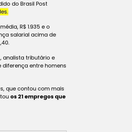
ido do Brasil Post
es.
média, R$ 1.935 e o
nça salarial acima de
,40.
analista tributário e
e diferença entre homens
ios, que contou com mais
stou
os 21 empregos que