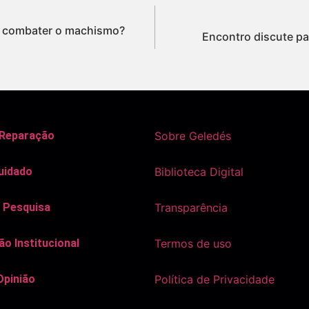
m combater o machismo?
Encontro discute pap
 Reparação
Sobre Geledés
uidado
Biblioteca Digital
 Pesquisa
Transparência
o Institucional
Termos de uso
Opinião
Política de Privacidade