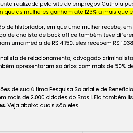
ento realizado pelo site de empregos Catho a ped
m que as mulheres ganham até 123% a mais que el
ão de historiador, em que uma mulher recebe, em 
o de analista de back office também teve difere
am uma média de R$ 4.150, eles recebem R$ 1.938
alista de relacionamento, advogado criminalista, 
também apresentaram salários com mais de 50% d
ções de sua última Pesquisa Salarial e de Benefíc
 em mais de 2.000 cidades do Brasil. Ela também li
es
. Veja abaixo quais são eles: