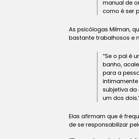
manual de or
como é ser p
As psicólogas Milman, q
bastante trabalhosos e n
“Se o pai é 
banho, acalen
para a pesso
intimamente 
subjetiva da
um dos dois.
Elas afirmam que é frequ
de se responsabilizar pe