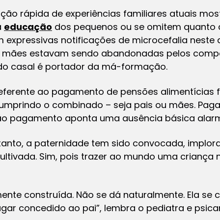
ão rápida de experiências familiares atuais most
a
educação
dos pequenos ou se omitem quanto à
expressivas notificações de microcefalia neste
s mães estavam sendo abandonadas pelos comp
 do casal é portador da má-formação.
referente ao pagamento de pensões alimentícias f
umprindo o combinado – seja pais ou mães. Paga
ão pagamento aponta uma ausência básica alar
tanto, a paternidade tem sido convocada, implo
 cultivada. Sim, pois trazer ao mundo uma crianç
ente construída. Não se dá naturalmente. Ela se con
ar concedido ao pai”, lembra o pediatra e psicana