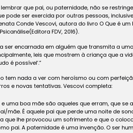
 lembrar que pai, ou paternidade, não se restringe
ue pode ser exercida por outras pessoas, inclusiv
Renata Conde Vescovi, autora do livro
O Que
é um P
 Psicanálise
(Editora FDV, 2016).
sa ser encarnada em alguém que transmita a uma 
incipalmente, leis que mostrem à criança que a vi
udo é possível’.”
ão tem nada a ver com heroísmo ou com perfeiç
rros e novas tentativas. Vescovi completa:
 e uma boa mãe são aqueles que erram, que se 
ai/mãe. É aquele pai que perde uma noite de sono 
 que lhe provocou um sofrimento e que o coloco
como pai. A paternidade é uma invenção. O ser 