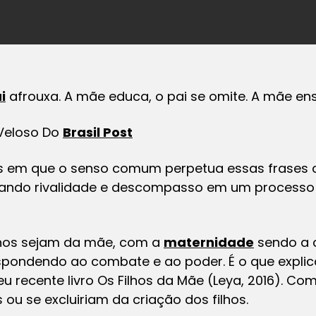
i
afrouxa. A mãe educa, o pai se omite. A mãe ensi
Veloso Do
Brasil Post
s em que o senso comum perpetua essas frases
itando rivalidade e descompasso em um processo —
lhos sejam da mãe
, com a
maternidade
sendo a c
spondendo ao combate e ao poder. É o que explica
eu recente livro
Os Filhos da Mãe
(Leya, 2016). Co
ou se excluiriam da criação dos filhos.