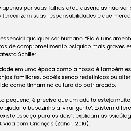
 apenas por suas falhas e/ou ausências não seri
terceirizam suas responsabilidades e que merec
r essencial qualquer ser humano. “Ela é fundamen
ros de comprometimento psíquico mais graves e
testa Schiller.
rnidade em uma época como a nossa é também ess
jos familiares, papéis sendo redefinidos ou alte
ido como tinham na cultura do patriarcado.
o pequena, é preciso que um adulto esteja muito 
e ajudar o bebezinho a ‘virar gente’. Existem dife
xiste espaço para os dois”, explicam as psicólogas
A Vida com Crianças
(Zahar, 2016).