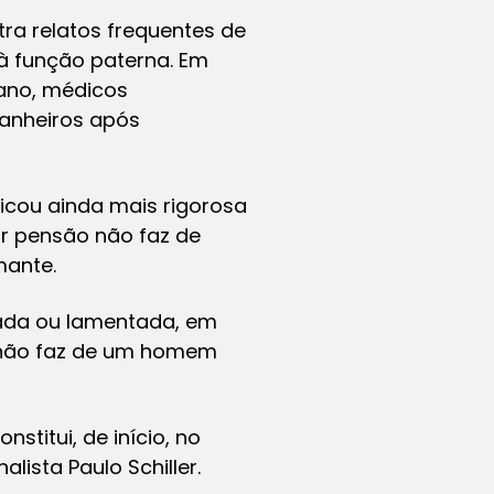
ra relatos frequentes de
 função paterna. Em
 ano, médicos
anheiros após
icou ainda mais rigorosa
r pensão não faz de
mante.
rada ou lamentada, em
a não faz de um homem
stitui, de início, no
lista Paulo Schiller.