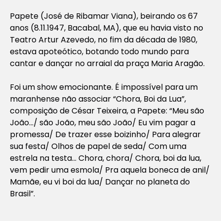
Papete (José de Ribamar Viana), beirando os 67
anos (8.11.1947, Bacabal, MA), que eu havia visto no
Teatro Artur Azevedo, no fim da década de 1980,
estava apoteótico, botando todo mundo para
cantar e dançar no arraial da praça Maria Aragão.
Foi um show emocionante. É impossível para um
maranhense não associar “Chora, Boi da Lua”,
composição de César Teixeira, a Papete: “Meu são
João…/ são João, meu são João/ Eu vim pagar a
promessa/ De trazer esse boizinho/ Para alegrar
sua festa/ Olhos de papel de seda/ Com uma
estrela na testa… Chora, chora/ Chora, boi da lua,
vem pedir uma esmola/ Pra aquela boneca de anil/
Mamãe, eu vi boi da lua/ Dançar no planeta do
Brasil”.