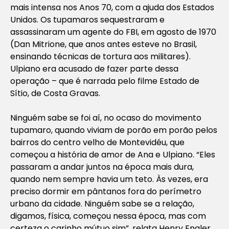
mais intensa nos Anos 70, com a ajuda dos Estados
Unidos. Os tupamaros sequestraram e
assassinaram um agente do FBI, em agosto de 1970
(Dan Mitrione, que anos antes esteve no Brasil,
ensinando técnicas de tortura aos militares).
Ulpiano era acusado de fazer parte dessa
operação – que é narrada pelo filme
Estado de
Sítio
, de Costa Gravas.
Ninguém sabe se foi aí, no ocaso do movimento
tupamaro, quando viviam de porão em porão pelos
bairros do centro velho de Montevidéu, que
começou a história de amor de Ana e Ulpiano. “Eles
passaram a andar juntos na época mais dura,
quando nem sempre havia um teto. Às vezes, era
preciso dormir em pântanos fora do perímetro
urbano da cidade. Ninguém sabe se a relação,
digamos, física, começou nessa época, mas com
certeza o carinho mútuo sim”, relata Henry Engler,