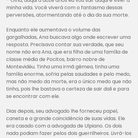
– Olha, daqui a doze anos eu vou sair daqui e viver a
minha vida. Você viverá com o fantasma dessas
perversões, atormentando até o dia da sua morte.
Enquanto ele aumentava o volume das
gargalhadas, Ana buscava algo onde escrever uma
resposta. Precisava contar sua verdade, que seu
nome não era Ana, que era filha de uma família de
classe média de Pocitos, bairro nobre de
Montevidéu. Tinha uma irmã gêmea, tinha uma
família enorme, sofria pelas saudades e pelo medo,
mas não medo da morte, era o único medo que não
tinha, pois lhe bastava a certeza de sair dali e para
se encontrar com ele.
Dias depois, seu advogado lhe forneceu papel,
caneta e a grande coincidência de suas vidas. Ele
era casado com a advogada de Ulpiano. Os dois
nada podiam fazer pelos dois guerrilheiros. Livrá-los