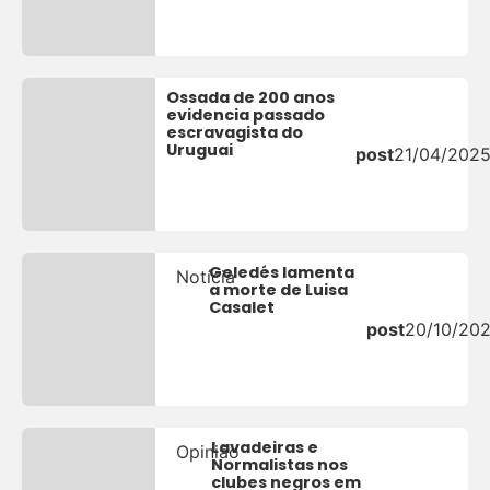
Ossada de 200 anos
evidencia passado
escravagista do
Uruguai
post
21/04/202
Geledés lamenta
Notícia
a morte de Luisa
Casalet
post
20/10/20
Lavadeiras e
Opinião
Normalistas nos
clubes negros em