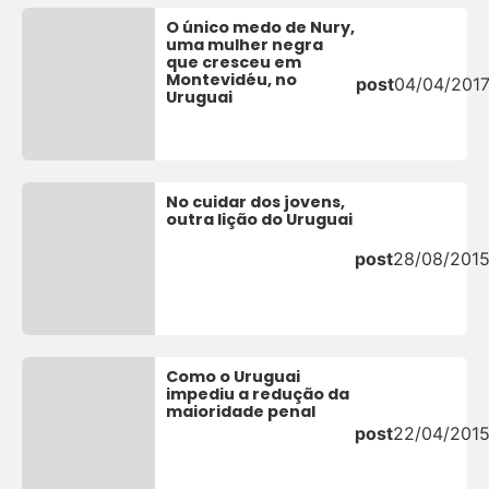
O único medo de Nury,
uma mulher negra
que cresceu em
Montevidéu, no
post
04/04/201
Uruguai
No cuidar dos jovens,
outra lição do Uruguai
post
28/08/201
Como o Uruguai
impediu a redução da
maioridade penal
post
22/04/201