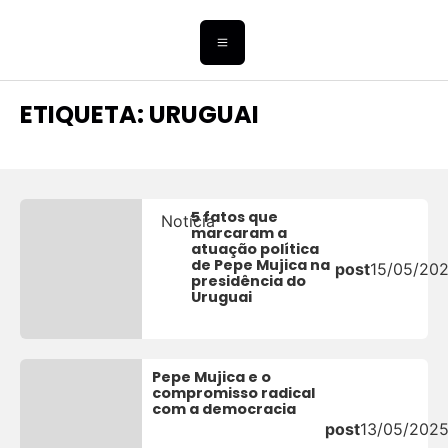
ETIQUETA: URUGUAI
5 fatos que
Notícia
marcaram a
atuação política
de Pepe Mujica na
post
15/05/20
presidência do
Uruguai
Pepe Mujica e o
compromisso radical
com a democracia
post
13/05/202