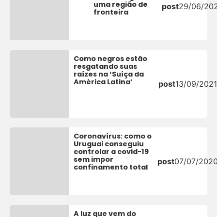
uma região de
post
29/06/20
fronteira
Como negros estão
resgatando suas
raízes na ‘Suíça da
América Latina’
post
13/09/2021
Coronavírus: como o
Uruguai conseguiu
controlar a covid-19
sem impor
post
07/07/202
confinamento total
A luz que vem do