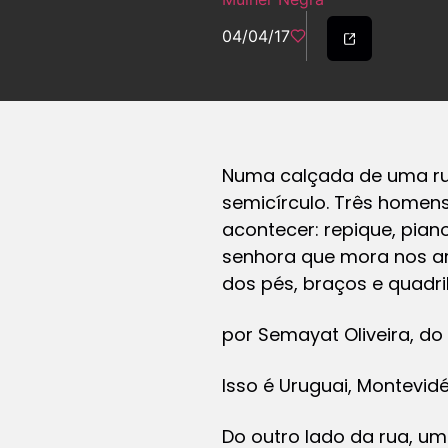
04/04/17
Numa calçada de uma ru
semicírculo. Três homen
acontecer: repique, pian
senhora que mora nos ar
dos pés, braços e quadr
por
Semayat Oliveira, do
Isso é Uruguai, Montevidé
Do outro lado da rua, um