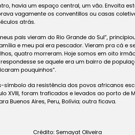
ntro, havia um espaço central, um vão. Envolta e
mbrava vagamente os
conventillos
ou casas coletiv
éculos atrás.
, meus pais vieram do Rio Grande do Sul”, principi
amília e meu pai era pescador. Vieram pra cá e 
 filhos, quatro morreram. Hoje somos em oito irmão
respondesse se aquele era um bairro de popula
ficaram pouquinhos”.
s-símbolo da resistência dos povos africanos esc
 XVIII, foram traficados e levados ao porto de Mo
ra Buenos Aires, Peru, Bolívia; outra ficava.
Crédito: Semayat Oliveira