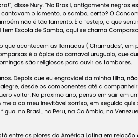
!”, disse Nury. “No Brasil, antigamente negros e
e cantavam o lamento, o samba, certo? O Cando
mbém não é tão lamento. É o festejo, o que sent
sil tem Escola de Samba, aqui se chama Comparsa
ião que acontecem as
llamadas
(‘Chamadas’, em p
 comparsas é o ápice do carnaval uruguaio, que du
omingos são religiosos para ouvir os tambores.
anos. Depois que eu engravidei da minha filha, não
is alegre, desde os componentes até a companhei
ero voltar. No próximo ano, penso em sair em u
m meio ao meu inevitável sorriso, em seguida qui
“Igual no Brasil, no Peru, na Colômbia, na Venezuel
tá entre os piores da América Latina em relação 