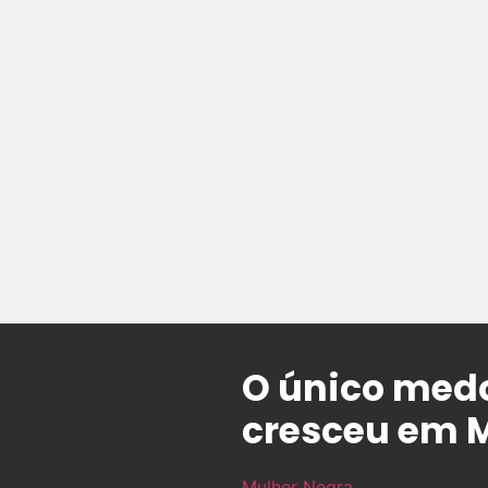
O único med
cresceu em M
Mulher Negra