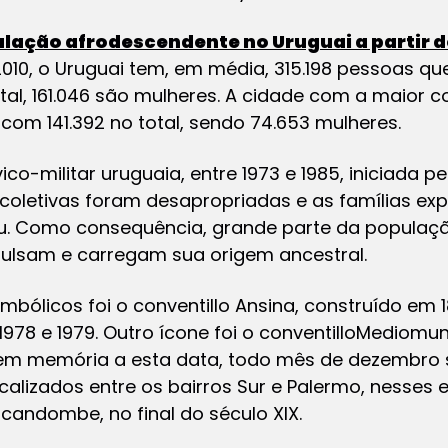
lação afrodescendente no Uruguai a partir 
2010, o Uruguai tem, em média, 315.198 pessoas q
tal, 161.046 são mulheres. A cidade com a maior 
om 141.392 no total, sendo 74.653 mulheres.
co-militar uruguaia, entre 1973 e 1985, iniciada p
coletivas foram desapropriadas e as famílias exp
éu. Como consequência, grande parte da populaç
 pulsam e carregam sua origem ancestral.
imbólicos foi o
conventillo
Ansina, construído em 
978 e 1979. Outro ícone foi o
conventillo
Mediomund
 em memória a esta data, todo mês de dezembro s
lizados entre os bairros Sur e Palermo, nesses
candombe, no final do século XIX.