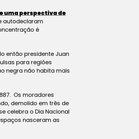
de uma perspectiva de
ue autodeclaram
concentração é
elo então presidente Juan
ulsas para regiões
ão negra não habita mais
1887. Os moradores
o, demolido em três de
e celebra o Dia Nacional
 espaços nasceram as