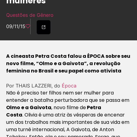
mulheres”
Questões de Gênero
09/11/15
A cineasta Petra Costa falou a ÉPOCA sobre seu
novo filme, “Olmo e a Gaivota”, a revolução
feminina no Brasil e seu papel como ativista
Por THAIS LAZZERI, do
Época
Não é preciso ter filhos nem ser mulher para
entender a batalha perturbadora que se passa em
Olmo e a Gaivota
, novo filme de
Petra
Costa
. Olivia é uma atriz às vésperas de encenar
um dos trabalhos mais importantes de sua vida em
uma turnê internacional,
A Gaivota
, de Anton
Tchekov. Então, ela e seu namorado, Serge, que