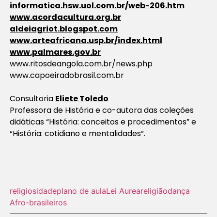
informatica.hsw.uol.com.br/web-206.htm
www.acordacultura.org.br
aldeiagriot.blogspot.com
www.arteafricana.usp.br/index.html
www.palmares.gov.br
www.ritosdeangola.com.br/news.php
www.capoeiradobrasil.com.br
Consultoria
Eliete Toledo
Professora de História e co-autora das coleções
didáticas “História: conceitos e procedimentos” e
“História: cotidiano e mentalidades”.
religiosidade
plano de aula
Lei Aurea
religião
dança
Afro-brasileiros