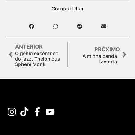
Compartilhar
ANTERIOR
PRÓXIMO
O gênio excêntrico
A minha banda
do jazz, Thelonious
favorita
Sphere Monk
Assine nossa Newsletter