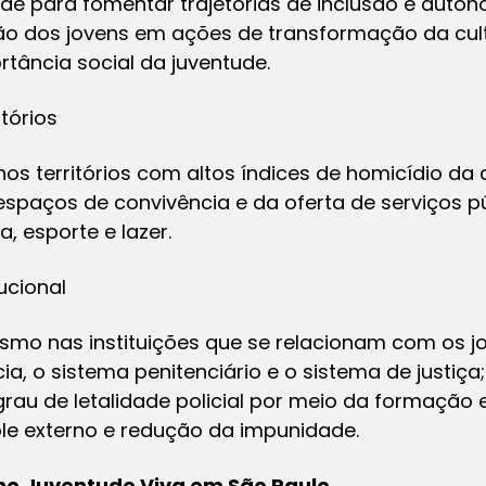
ade para fomentar trajetórias de inclusão e auton
o dos jovens em ações de transformação da cultu
tância social da juventude.
tórios
nos territórios com altos índices de homicídio da 
spaços de convivência e da oferta de serviços p
a, esporte e lazer.
ucional
ismo nas instituições que se relacionam com os j
cia, o sistema penitenciário e o sistema de justiç
grau de letalidade policial por meio da formação
ole externo e redução da impunidade.
ano Juventude Viva em São Paulo