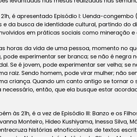
es levantadas nas mesas realizadas nas semanas
às 21h, é apresentado Episódio I: Uenda-congembo 
s e da busca de identidade cultural, partindo do d
nvolvidos em práticas sociais como mineração e 
as horas da vida de uma pessoa, momento no qua
a, pode experimentar ser branca; se não é negra
al. Se é jovem, pode experimentar ser velha; se 
ma raiz. Sendo homem, pode virar mulher; não 
ma criança. Quando um canto antigo se tornar o 
erá necessário, então, que ela busque estar acor
m às 21h, é a vez de Episódio III: Banzo e os Filh
anna Monteiro, Hideo Kushiyama, Inessa Silva, Már
entrecruza histórias etnoficcionais de textos escr