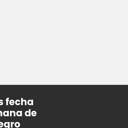
s fecha
mana de
negro