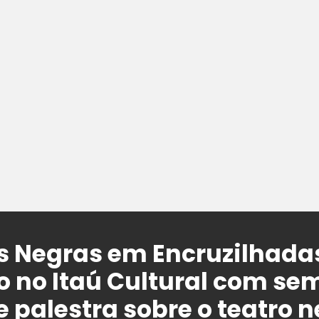
s Negras em Encruzilhada
 no Itaú Cultural com se
 palestra sobre o teatro 