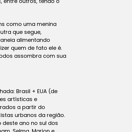
, entre outros, tendo o
gens como uma menina
utra que segue,
vaneia alimentando
er quem de fato ele é.
a todos assombra com sua
ada: Brasil + EUA (de
s artísticas e
rados a partir do
istas urbanos da região.
o deste ano no sul dos
ham, Selma, Marion e