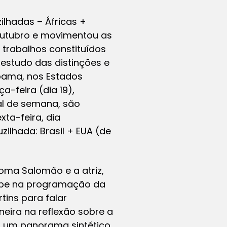
ilhadas – Áfricas +
 outubro e movimentou as
 trabalhos constituídos
estudo das distinções e
abama, nos Estados
a-feira (dia 19),
nal de semana, são
ta-feira, dia
uzilhada: Brasil + EUA (de
loma Salomão e a atriz,
cebe na programação da
tins para falar
eira na reflexão sobre a
ta um panorama sintético