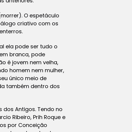
 anteriores.
(morrer). O espetáculo
iálogo criativo com os
enterros.
l ela pode ser tudo o
 nem branca, pode
não é jovem nem velha,
sendo homem nem mulher,
seu único meio de
dada também dentro dos
os dos Antigos. Tendo no
cio Ribeiro, Prih Roque e
itos por Conceição