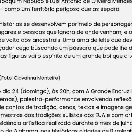
, Joaquim Nabuco e Luís Antônio de Oliveira Mendes
– como um território perigoso que as separa.
 histórias se desenvolvem por meio de persona
ugares e pessoas que ignora de onde venham, e o
e volta aos ancestrais. Uma ama de leite que de
ador cego buscando um pássaro que pode lhe diz
as figuras vai o espírito de um grande boi que 
(Foto: Giovanna Monteiro)
dia 24 (domingo), às 20h, com A Grande Encruzilh
emas), palestra-performance envolvendo reflexõe
de cantos de tradição, cenas, textos e imagens ge
estras das tradições sulistas dos EUA e com art
sidência artística realizada durante o mês de julh
do do Alabama, nas históricas cidades de Birming