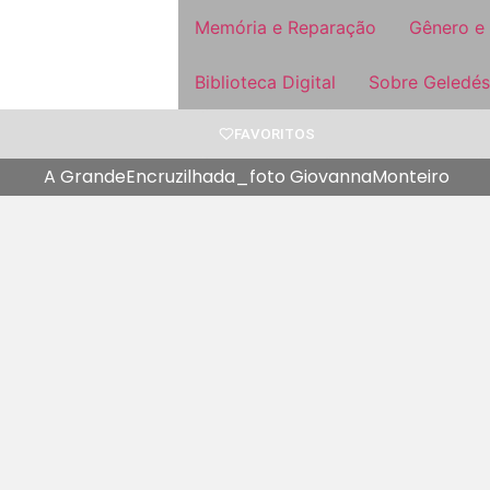
Memória e Reparação
Gênero e
Biblioteca Digital
Sobre Geledés
FAVORITOS
A GrandeEncruzilhada_foto GiovannaMonteiro