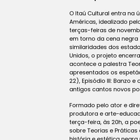
O Itaú Cultural entra na
Américas, idealizado pel
terças-feiras de novemb
em torno da cena negra 
similaridades dos estado
Unidos, o projeto encerr
acontece a palestra Teor
apresentados os espetác
22), Episódio III: Banzo e
antigos cantos novos po
Formado pelo ator e dire
produtora e arte-educad
terça-feira, às 20h, a p
sobre Teorias e Práticas
história e estética negr