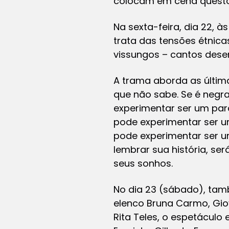
colocam em cena questõ
Na sexta-feira, dia 22, 
trata das tensões étnica
vissungos – cantos dese
A trama aborda as últim
que não sabe. Se é negr
experimentar ser um pard
pode experimentar ser u
pode experimentar ser u
lembrar sua história, s
seus sonhos.
No dia 23 (sábado), també
elenco Bruna Carmo, Giov
Rita Teles, o espetáculo 