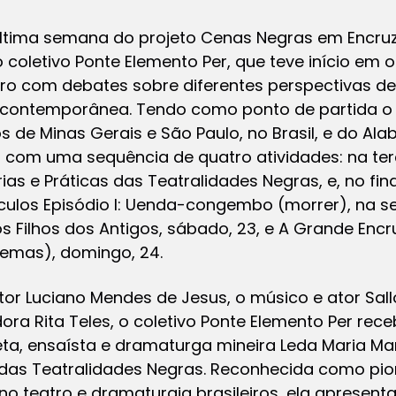
 última semana do projeto Cenas Negras em Encruz
o coletivo Ponte Elemento Per, que teve início em
ro com debates sobre diferentes perspectivas de
contemporânea. Tendo como ponto de partida o 
s de Minas Gerais e São Paulo, no Brasil, e do Al
a com uma sequência de quatro atividades: na terç
ias e Práticas das Teatralidades Negras, e, no fi
ulos Episódio I: Uenda-congembo (morrer), na sex
 os Filhos dos Antigos, sábado, 23, e A Grande Encr
emas), domingo, 24.
tor Luciano Mendes de Jesus, o músico e ator Sal
ora Rita Teles, o coletivo Ponte Elemento Per re
oeta, ensaísta e dramaturga mineira Leda Maria Mar
 das Teatralidades Negras. Reconhecida como pion
a no teatro e dramaturgia brasileiros, ela apresen