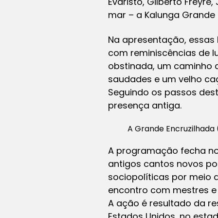
Evaristo, Gilberto Freyre
mar – a Kalunga Grande 
Na apresentação, essas
com reminiscências de l
obstinada, um caminho d
saudades e um velho caç
Seguindo os passos dest
presença antiga.
A Grande Encruzilhada 
A programação fecha no 
antigos cantos novos po
sociopolíticas por meio 
encontro com mestres e m
A ação é resultado da re
Estados Unidos, no esta