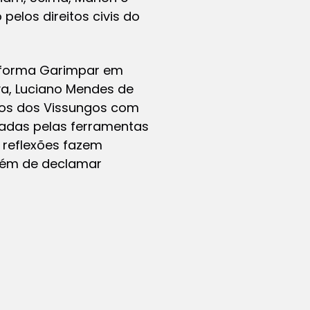
elos direitos civis do
taforma Garimpar em
va, Luciano Mendes de
ros dos Vissungos com
iadas pelas ferramentas
e reflexões fazem
além de declamar