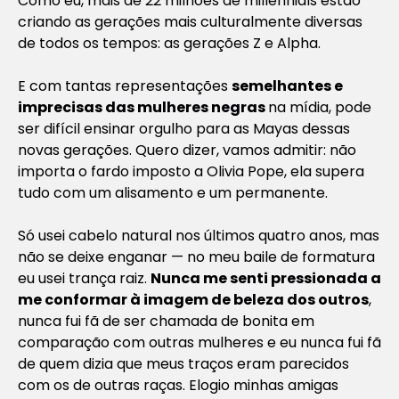
Como eu, mais de 22 milhões de millennials estão
criando as gerações mais culturalmente diversas
de todos os tempos: as gerações Z e Alpha.
E com tantas representações
semelhantes e
imprecisas das mulheres negras
na mídia, pode
ser difícil ensinar orgulho para as Mayas dessas
novas gerações. Quero dizer, vamos admitir: não
importa o fardo imposto a Olivia Pope, ela supera
tudo com um alisamento e um permanente.
Só usei cabelo natural nos últimos quatro anos, mas
não se deixe enganar — no meu baile de formatura
eu usei trança raiz.
Nunca me senti pressionada a
me conformar à imagem de beleza dos outros
,
nunca fui fã de ser chamada de bonita em
comparação com outras mulheres e eu nunca fui fã
de quem dizia que meus traços eram parecidos
com os de outras raças. Elogio minhas amigas