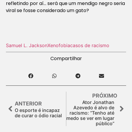
refletindo por aí… será que um mendigo negro seria
viral se fosse considerado um gato?
Samuel L. Jackson
Xenofobia
casos de racismo
Compartilhar
PRÓXIMO
Ator Jonathan
ANTERIOR
Azevedo é alvo de
O esporte é incapaz
racismo: “Tenho até
de curar o ódio racial
medo se ver em lugar
público”