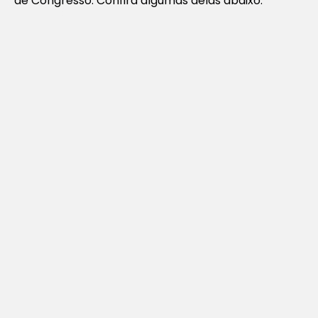
de Congresso. Confira algumas delas abaixo: