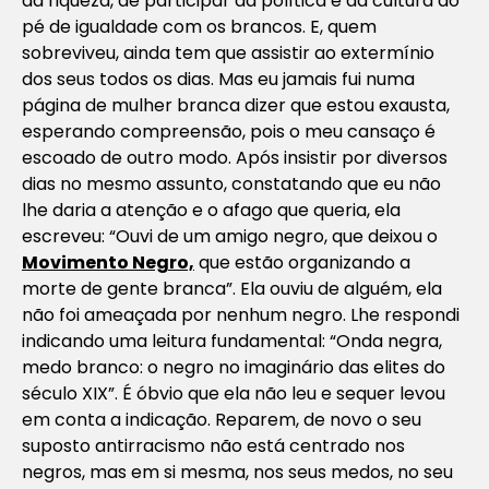
da riqueza, de participar da política e da cultura ao
pé de igualdade com os brancos. E, quem
sobreviveu, ainda tem que assistir ao extermínio
dos seus todos os dias. Mas eu jamais fui numa
página de mulher branca dizer que estou exausta,
esperando compreensão, pois o meu cansaço é
escoado de outro modo. Após insistir por diversos
dias no mesmo assunto, constatando que eu não
lhe daria a atenção e o afago que queria, ela
escreveu: “Ouvi de um amigo negro, que deixou o
Movimento Negro,
que estão organizando a
morte de gente branca”. Ela ouviu de alguém, ela
não foi ameaçada por nenhum negro. Lhe respondi
indicando uma leitura fundamental: “Onda negra,
medo branco: o negro no imaginário das elites do
século XIX”. É óbvio que ela não leu e sequer levou
em conta a indicação. Reparem, de novo o seu
suposto antirracismo não está centrado nos
negros, mas em si mesma, nos seus medos, no seu