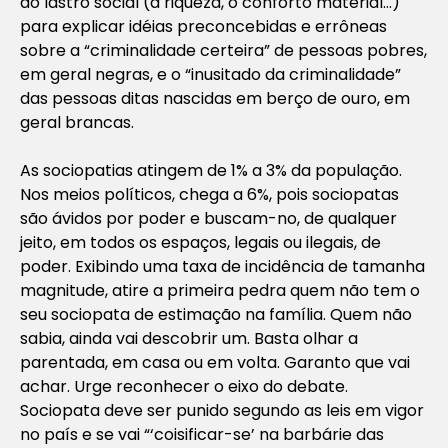
do lastro social (a riqueza, o conforto material…)
para explicar idéias preconcebidas e errôneas
sobre a “criminalidade certeira” de pessoas pobres,
em geral negras, e o “inusitado da criminalidade”
das pessoas ditas nascidas em berço de ouro, em
geral brancas.
As sociopatias atingem de 1% a 3% da população.
Nos meios políticos, chega a 6%, pois sociopatas
são ávidos por poder e buscam-no, de qualquer
jeito, em todos os espaços, legais ou ilegais, de
poder. Exibindo uma taxa de incidência de tamanha
magnitude, atire a primeira pedra quem não tem o
seu sociopata de estimação na família. Quem não
sabia, ainda vai descobrir um. Basta olhar a
parentada, em casa ou em volta. Garanto que vai
achar. Urge reconhecer o eixo do debate.
Sociopata deve ser punido segundo as leis em vigor
no país e se vai “‘coisificar-se’ na barbárie das