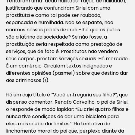
Tentaram uma “actio nullitatis” (ação de nulidade),
justificando que confundiram Sirlei com uma
prostituta e como tal pode ser roubada,
espancada e humilhada. Não se espante, não
criamos nossas proles dizendo-lhe que as putas
são a latrina da sociedade? Se não fosse, a
prostituição seria respeitada como prestação de
serviços, que de fato é. Prostitutas não vendem
seus corpos, prestam serviços sexuais. Há mercado.
É um comércio. Circulam textos indignados e
diferentes opiniões (pasme!) sobre que destino dar
aos criminosos (!).
Há um cujo título é “Você entregaria seu filho?”, que
dispenso comentar. Renato Carvalho, o pai de Sirlei,
o responde de modo lapidar: “Eu criei quatro filhos e
nunca tive condições de dar uma bicicleta para
eles, mas soube dar limites”. Há tentativa de
linchamento moral do pai que, perplexo diante da