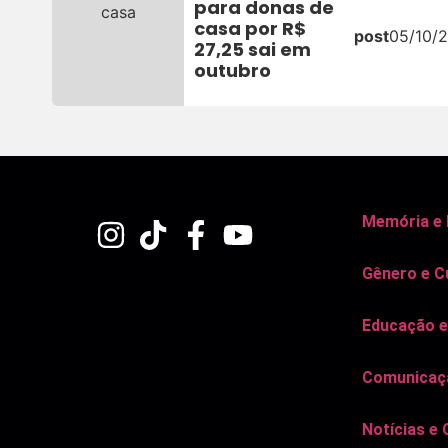
para donas de
casa por R$
post
05/10/2
27,25 sai em
outubro
Memória e
Gênero e C
Educação e
Comunicaçã
Notícias e 