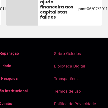
ajuda
financeira aos
011
post
06/07/2011
capitalistas
falidos
 Reparação
Sobre Geledés
uidado
Biblioteca Digital
 Pesquisa
Transparência
o Institucional
Termos de uso
Opinião
Política de Privacidade