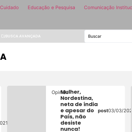
 Cuidado
Educação e Pesquisa
Comunicação Instituc
BUSCA AVANÇADA
IA
Mulher,
Opinião
Nordestina,
neta de índia
e apesar do
post
03/03/20
País, não
desiste
021
nunca!