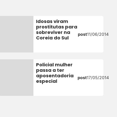
Idosas viram
prostitutas para
sobreviver na
post
11/06/2014
Coreia do Sul
Policial mulher
passa a ter
aposentadoria
post
17/05/2014
especial