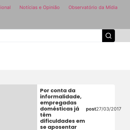
ional
Notícias e Opinião
Observatório da Mídia
Por conta da
informalidade,
empregadas
domésticas já
20
post
27/03/2017
têm
dificuldades em
se aposentar