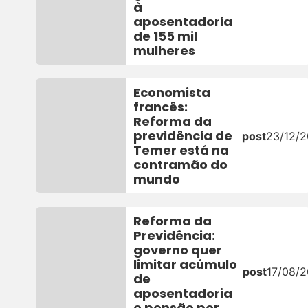
à
aposentadoria
de 155 mil
mulheres
Economista
francês:
Reforma da
previdência de
post
23/12/2
Temer está na
contramão do
mundo
Reforma da
Previdência:
governo quer
limitar acúmulo
post
17/08/2
de
aposentadoria
e pensão por