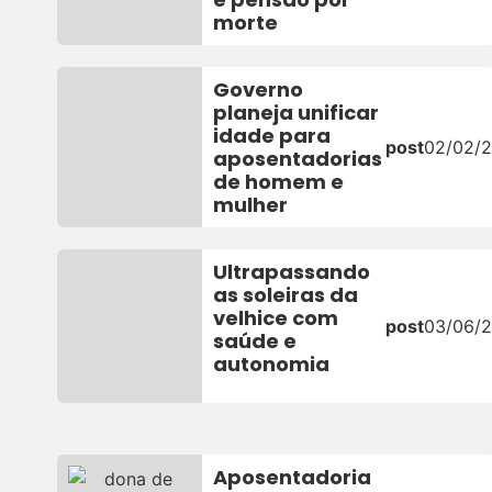
morte
Governo
planeja unificar
idade para
post
02/02/
aposentadorias
de homem e
mulher
Ultrapassando
as soleiras da
velhice com
post
03/06/
saúde e
autonomia
Aposentadoria