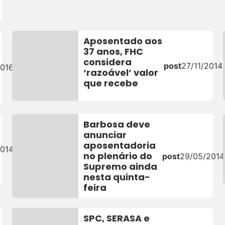
Aposentado aos
37 anos, FHC
considera
post
27/11/2014
2016
‘razoável’ valor
que recebe
Barbosa deve
anunciar
aposentadoria
2014
no plenário do
post
29/05/2014
Supremo ainda
nesta quinta-
feira
SPC, SERASA e