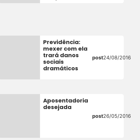
Previdência:
mexer com ela
trará danos
post
24/08/2016
sociais
dramáticos
Aposentadoria
desejada
post
26/05/2016