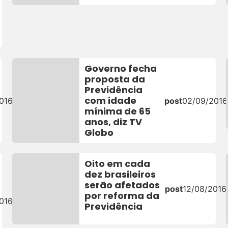
Governo fecha
proposta da
Previdência
com idade
016
post
02/09/2016
mínima de 65
anos, diz TV
Globo
Oito em cada
dez brasileiros
serão afetados
post
12/08/2016
por reforma da
016
Previdência