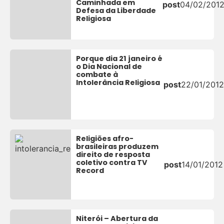
Caminhada em
post
04/02/201
Defesa da Liberdade
Religiosa
Porque dia 21 janeiro é
o Dia Nacional de
combate à
Intolerância Religiosa
post
22/01/2012
Religiões afro-
brasileiras produzem
direito de resposta
coletivo contra TV
post
14/01/2012
Record
Niterói – Abertura da