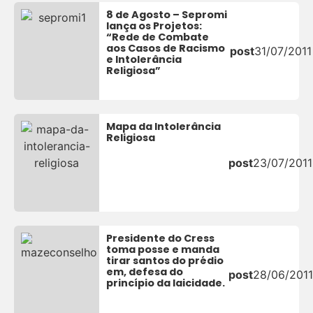
8 de Agosto – Sepromi
lança os Projetos:
“Rede de Combate
aos Casos de Racismo
post
31/07/2011
e Intolerância
Religiosa”
Mapa da Intolerância
Religiosa
post
23/07/2011
Presidente do Cress
toma posse e manda
tirar santos do prédio
em, defesa do
post
28/06/2011
princípio da laicidade.