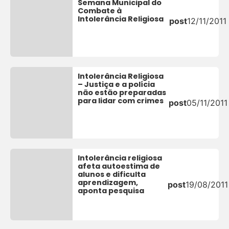
Semana Municipal do
Combate à
Intolerância Religiosa
post
12/11/2011
Intolerância Religiosa
– Justiça e a polícia
não estão preparadas
para lidar com crimes
post
05/11/2011
Intolerância religiosa
afeta autoestima de
alunos e dificulta
aprendizagem,
post
19/08/2011
aponta pesquisa