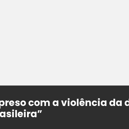
reso com a violência da 
asileira”