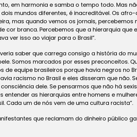
nto, em harmonia e samba o tempo todo. Mas não 
s dois mundos diferentes, é inacreditável. Os af
eira, mas quando vemos os jornais, percebemos 
e cor branca. Percebemos que a hierarquia que e
va ver isso ao viajar para o Brasil”.
eria saber que carrega consigo a história do mun
 pele. Somos marcados por esses preconceitos. Q
 de equipe brasileiros porque havia negros no Br
havia racismo no Brasil e eles disseram que não. 
 consciência dele. Se pensarmos que não há sex
 entender as hierarquias entre homens e mulher
l. Cada um de nós vem de uma cultura racista”.
anifestantes que reclamam do dinheiro público g