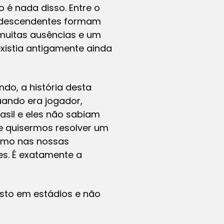
é nada disso. Entre o
ro-descendentes formam
muitas ausências e um
xistia antigamente ainda
do, a história desta
uando era jogador,
asil e eles não sabiam
Se quisermos resolver um
ismo nas nossas
es. É exatamente a
asto em estádios e não