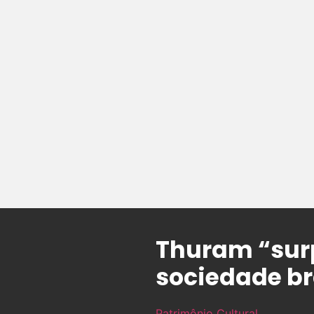
Thuram “surp
sociedade br
Patrimônio Cultural