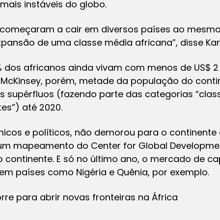
mais instáveis do globo.
za começaram a cair em diversos países ao mes
pansão de uma classe média africana”, disse Kanz
% dos africanos ainda vivam com menos de US$ 2 
a McKinsey, porém, metade da população do conti
 supérfluos (fazendo parte das categorias “clas
s”) até 2020.
os e políticos, não demorou para o continente a
um mapeamento do Center for Global Developmen
no continente. E só no último ano, o mercado de 
m países como Nigéria e Quênia, por exemplo.
orre para abrir novas fronteiras na África