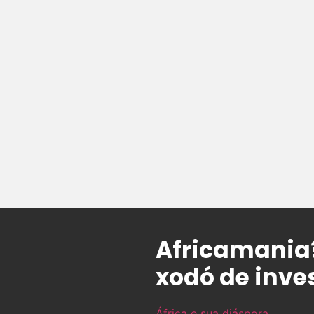
Africamania?
xodó de inve
África e sua diáspora