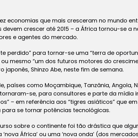
dez economias que mais cresceram no mundo entr
s devem crescer até 2015 – a África tornou-se a 
tores e agentes do mercado.
nte perdido” para tornar-se uma “terra de oportun
o” ou mesmo “um dos futuros motores do crescim
tro japonês, Shinzo Abe, neste fim de semana.
 países como Moçambique, Tanzânia, Angola, Ni
 tornaram-se, para consultores e parte da mídia i
os” – em referência aos “tigres asiáticos” que 
ara se tornar potências tecnológicas.
urso sobre o continente foi tão drástica que al
 ‘nova África’ ou uma ‘nova onda’ (dos mercados