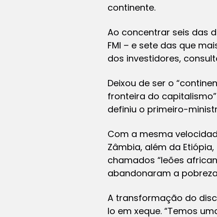
continente.
Ao concentrar seis das 
FMI – e sete das que mai
dos investidores, consul
Deixou de ser o “contine
fronteira do capitalism
definiu o primeiro-minis
Com a mesma velocidade,
Zâmbia, além da Etiópia,
chamados “leões african
abandonaram a pobreza p
A transformação do disc
lo em xeque. “Temos uma