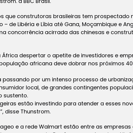
strom. à BBC Brasil.
nos que construtoras brasileiras tem prospectado
o – de Libéria e Líbia até Gana, Moçambique e Ang
ma concorrência acirrada das chinesas e construt
a África despertar o apetite de investidores e em
população africana deve dobrar nos próximos 40 
 passando por um intenso processo de urbanizaç
nsumidor local, de grandes contingentes populac
 sustento.
geiras estão investindo para atender a esses n
”, disse Thunstrom.
iageo e a rede Walmart estão entre as empresas