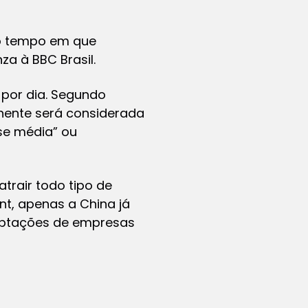
mo tempo em que
a à BBC Brasil.
por dia. Segundo
nente será considerada
se média” ou
trair todo tipo de
t, apenas a China já
captações de empresas