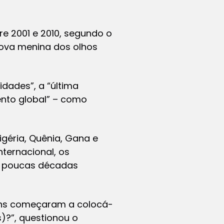
e 2001 e 2010, segundo o
nova menina dos olhos
idades”, a “última
ento global” – como
géria, Quênia, Gana e
nternacional, os
em poucas décadas
guns começaram a colocá-
)?”, questionou o