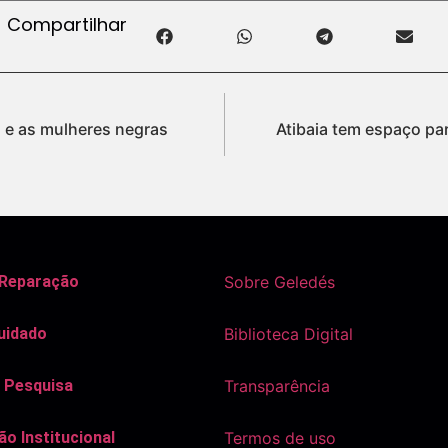
Compartilhar
 e as mulheres negras
Atibaia tem espaço par
 Reparação
Sobre Geledés
uidado
Biblioteca Digital
 Pesquisa
Transparência
o Institucional
Termos de uso