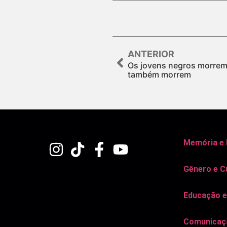
ANTERIOR
Os jovens negros morrem
também morrem
Memória e
Gênero e C
Educação e
Comunicaçã