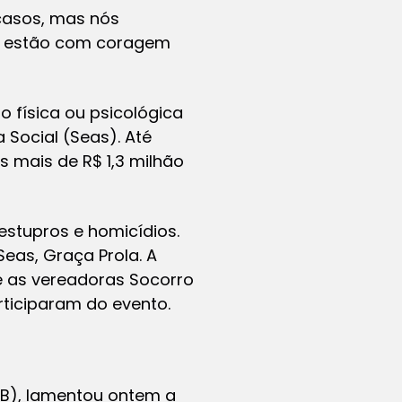
 casos, mas nós
s estão com coragem
 física ou psicológica
Social (Seas). Até
s mais de R$ 1,3 milhão
estupros e homicídios.
Seas, Graça Prola. A
e as vereadoras Socorro
rticiparam do evento.
oB), lamentou ontem a