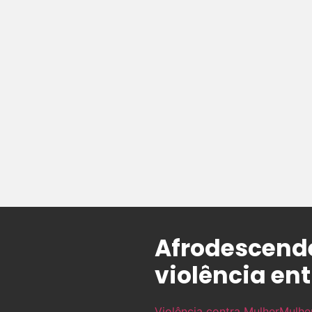
Afrodescende
violência en
Violência contra Mulher
Mulhe