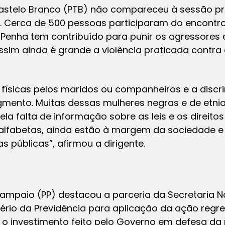
Castelo Branco (PTB) não compareceu à sessão p
 Cerca de 500 pessoas participaram do encontro
a Penha tem contribuído para punir os agressores 
im ainda é grande a violência praticada contra 
físicas pelos maridos ou companheiros e a disc
egmento. Muitas dessas mulheres negras e de etni
a falta de informação sobre as leis e os direitos
alfabetas, ainda estão à margem da sociedade 
s públicas”, afirmou a dirigente.
mpaio (PP) destacou a parceria da Secretaria Nac
tério da Previdência para aplicação da ação regr
 o investimento feito pelo Governo em defesa da 