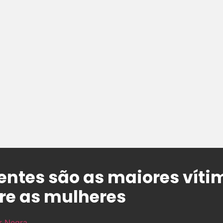
ntes são as maiores víti
tre as mulheres
r Negra