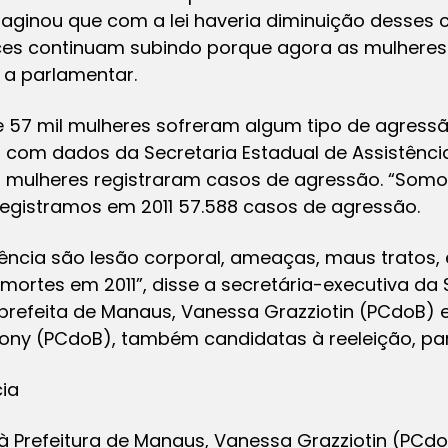
imaginou que com a lei haveria diminuição desses
ces continuam subindo porque agora as mulhere
 a parlamentar.
 57 mil mulheres sofreram algum tipo de agressão
com dados da Secretaria Estadual de Assistência 
il mulheres registraram casos de agressão. “Somo
Registramos em 2011 57.588 casos de agressão.
ência são lesão corporal, ameaças, maus tratos, 
mortes em 2011”, disse a secretária-executiva da 
prefeita de Manaus, Vanessa Grazziotin (PCdoB) 
tony (PCdoB), também candidatas à reeleição, pa
ia
à Prefeitura de Manaus, Vanessa Grazziotin (PCd