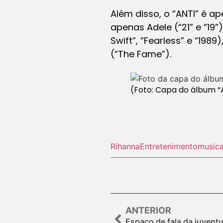
Além disso, o “ANTI” é a
apenas Adele (“21” e “19”)
Swift”, “Fearless” e “19
(“The Fame”).
(Foto: Capa do álbum “
Rihanna
Entretenimento
musica
ANTERIOR
Espaço de fala da juventu