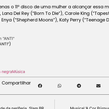
penas o 11º disco de uma mulher a alcançar essa m
, Lana Del Rey (“Born To Die”), Carole King (“Tapest
89), Enya (“Shepherd Moons”), Katy Perry (“Teenag
ANTI”)
 negra
Música
Compartilhar
de da periferia, Slam BR
Musical ‘A Cor Púrpu