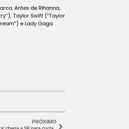
arca. Antes de Rihanna,
ry”), Taylor Swift (“Taylor
e Dream”) e Lady Gaga
PRÓXIMO
ra’ chega a SP para curta