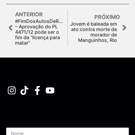
ANTERIOR
PRÓXIMO
#FimDosAutosDeResistencia
Jovem é baleada em
– Aprovação do PL
ato contra morte de
4471/12 pode ser o
morador de
fim da “licença para
Manguinhos, Rio
matar”
Assine nossa Newsletter