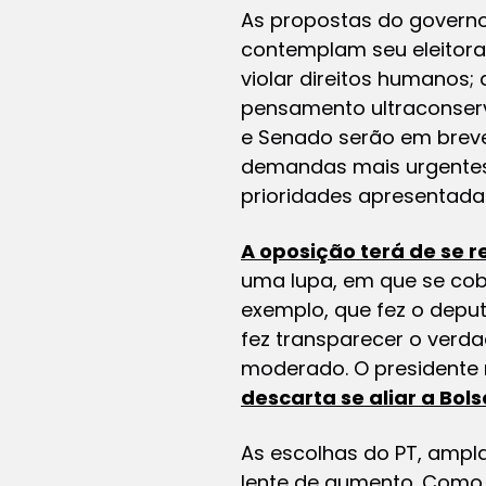
As propostas do governo
contemplam seu eleitora
violar direitos humanos
pensamento ultraconser
e Senado serão em breve
demandas mais urgentes 
prioridades apresentada
A oposição terá de se r
uma lupa, em que se cob
exemplo, que fez o dep
fez transparecer o verda
moderado. O presidente 
descarta se aliar a Bol
As escolhas do PT, amp
lente de aumento. Como,