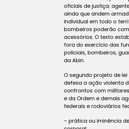
oficiais de justiça; age
ainda que andem armados
individual em todo o terr
bombeiros poderão compr
acessórios. O texto esta
fora do exercício das fun
policiais, bombeiros, gu
da Abin.
O segundo projeto de lei 
defesa a ação violenta d
confrontos com militare
e da Ordem e demais agent
federais e rodoviários fe
– prática ou iminência d
corporal;