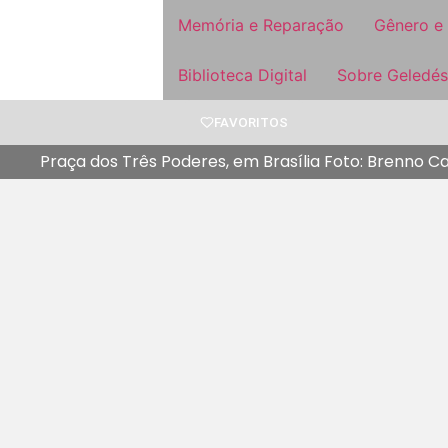
Memória e Reparação
Gênero e
Biblioteca Digital
Sobre Geledés
FAVORITOS
Praça dos Três Poderes, em Brasília Foto: Brenno C