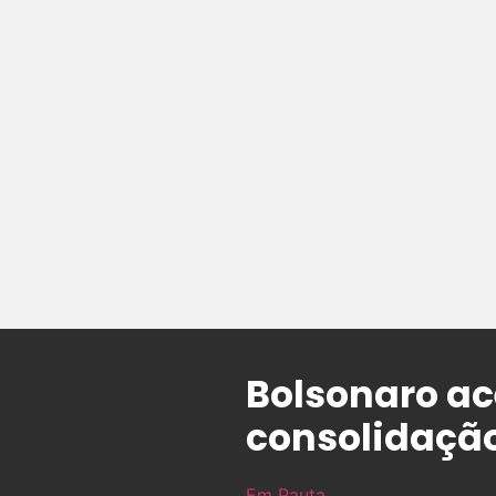
Bolsonaro ac
consolidação
Em Pauta