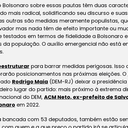
 Bolsonaro sobre essas pautas têm duas caracte
do mais radical, solidificando seu discurso e s
; as outras são medidas meramente populistas, q
vador mas nada têm de efeito importante ou mud
 testados em termos de fidelidade a Bolsonaro 
da população. O auxílio emergencial não está en
s.
eestruturar
para barrar medidas perigosas. Isso 
rarão posicionamentos nas próximas eleições. O
utado
Rodrigo Maia
(DEM-RJ) deixar a presidência
deiro lugar do partido: mais próximo à extrema di
nacional do DEM,
ACM Neto, ex-prefeito de Salv
sonaro
em 2022.
la bancada com 53 deputados, também estão se
 com quem e a que preço o partido irá se articul