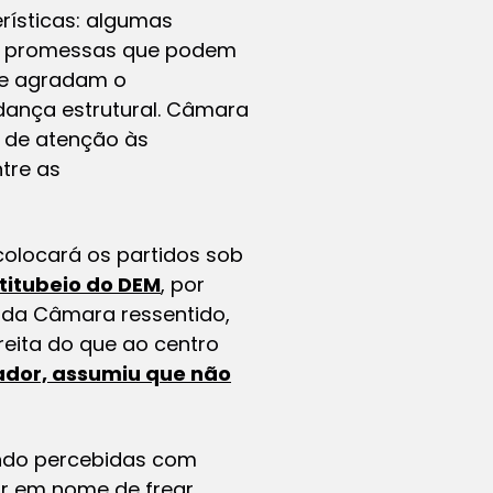
rísticas: algumas
uas promessas que podem
ue agradam o
ança estrutural. Câmara
e de atenção às
tre as
colocará os partidos sob
titubeio do DEM
, por
 da Câmara ressentido,
reita do que ao centro
ador, assumiu que não
ndo percebidas com
ar em nome de frear