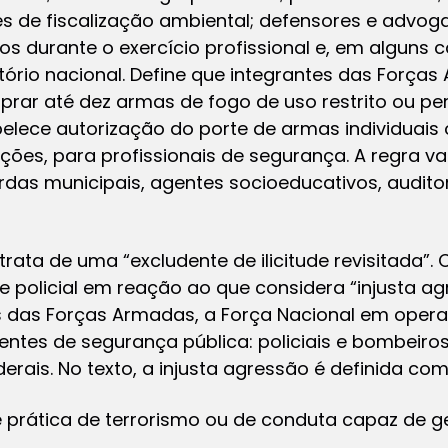
ntes de fiscalização ambiental; defensores e advog
 durante o exercício profissional e, em alguns 
itório nacional. Define que integrantes das Forças 
ar até dez armas de fogo de uso restrito ou per
belece autorização do porte de armas individuais
ções, para profissionais de segurança. A regra val
ardas municipais, agentes socioeducativos, audito
trata de uma “excludente de ilicitude revisitada”
e policial em reação ao que considera “injusta ag
s das Forças Armadas, a Força Nacional em opera
es de segurança pública: policiais e bombeiros mil
derais. No texto, a injusta agressão é definida com
e prática de terrorismo ou de conduta capaz de g