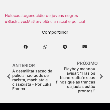
Holocausto‬
genocídio de jovens negros
#BlackLivesMatter
violência racial e policial
Compartilhar
PRÓXIMO
ANTERIOR
Playboy mandou
A desmilitarizaçao da
avisar: “Traz os
polícia nao pode ser
bicho-solto”e seus
racista, machista e
filhos que as trancas
cissexista – Por Luka
da jaulas estão
Franca
prontas!”