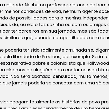
ela realidade. Nenhuma professora branca de bom 
ter melhor condições de vida, nenhum agente social
do de possibilidades para a menina. Independen
ious dá, ou ela o faz sozinha ou com os amigos d
im por ter parceiros em sua jornada, mas são t
s similares que, quando compartilhadas com seus
lme poderia ter sido facilmente arruinada se, di
 pela liberdade de Precious, por exemplo. Seria tu
esta narrativa pobre e colonialista que Hollywoo
precisamos de ninguém para contar nossas histó
ouvida. Não será abafada, censurada, muito menos
 que jamais poderia se conectar com uma só car
savior apagam totalmente as histórias do povo pr
 que precisam desesperadamente de um herói qu