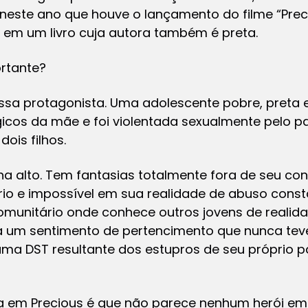
 neste ano que houve o lançamento do filme “Preci
em um livro cuja autora também é preta.
ortante?
ssa protagonista. Uma adolescente pobre, preta e
gicos da mãe e foi violentada sexualmente pelo pa
dois filhos.
a alto. Tem fantasias totalmente fora de seu co
o e impossível em sua realidade de abuso consta
omunitário onde conhece outros jovens de realid
a um sentimento de pertencimento que nunca teve 
a DST resultante dos estupros de seu próprio pai.
a em Precious é que não parece nenhum herói em