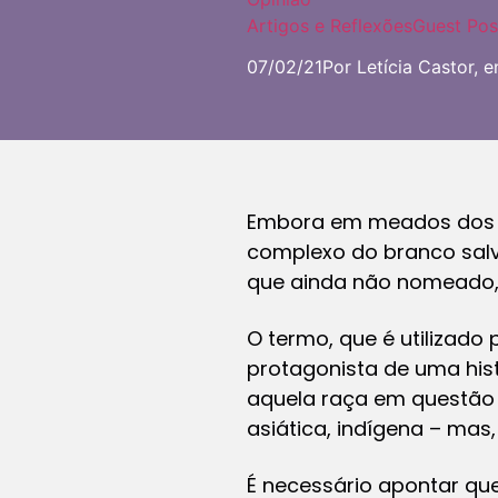
Artigos e Reflexões
Guest Pos
07/02/21
Por Letícia Castor, 
Embora em meados dos a
complexo do branco salva
que ainda não nomeado, 
O termo, que é utilizad
protagonista de uma hist
aquela raça em questão 
asiática, indígena – mas
É necessário apontar qu