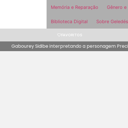
Memória e Reparação
Gênero e
Biblioteca Digital
Sobre Geledés
FAVORITOS
Gabourey Sidibe interpretando a personagem Prec