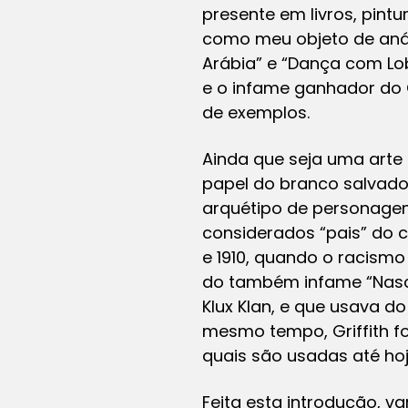
presente em livros, pintu
como meu objeto de anál
Arábia” e “Dança com Lo
e o infame ganhador do O
de exemplos.
Ainda que seja uma arte
papel do branco salvado
arquétipo de personagem
considerados “pais” do c
e 1910, quando o racismo
do também infame “Nasci
Klux Klan, e que usava d
mesmo tempo, Griffith fo
quais são usadas até hoj
Feita esta introdução, 