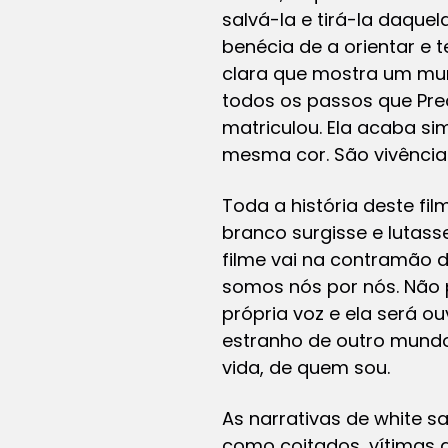
salvá-la e tirá-la daqu
benécia de a orientar e 
clara que mostra um mun
todos os passos que Prec
matriculou. Ela acaba s
mesma cor. São vivência
Toda a história deste fi
branco surgisse e lutasse
filme vai na contramão d
somos nós por nós. Não 
própria voz e ela será 
estranho de outro mundo
vida, de quem sou.
As narrativas de white 
como coitados, vítimas