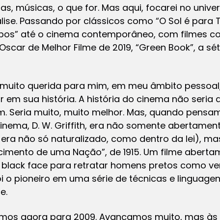
ras, músicas, o que for. Mas aqui, focarei no univ
ise. Passando por clássicos como “O Sol é para 
bos” até o cinema contemporâneo, com filmes co
scar de Melhor Filme de 2019, “Green Book”, a sé
 muito querida para mim, em meu âmbito pessoal,
r em sua história. A história do cinema não seri
. Seria muito, muito melhor. Mas, quando pens
inema, D. W. Griffith, era não somente abertament
 era não só naturalizado, como dentro da lei), ma
mento de uma Nação”, de 1915. Um filme abertam
o black face para retratar homens pretos como ver
i o pioneiro em uma série de técnicas e linguage
e.
vamos agora para 2009. Avançamos muito, mas às 