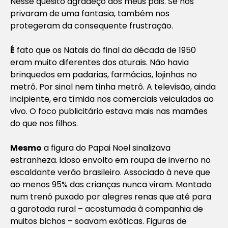
Nesse quesito agradeço aos meus pais. Se nos
privaram de uma fantasia, também nos
protegeram da consequente frustração.
É
fato que os Natais do final da década de 1950
eram muito diferentes dos aturais. Não havia
brinquedos em padarias, farmácias, lojinhas no
metrô. Por sinal nem tinha metrô. A televisão, ainda
incipiente, era tímida nos comerciais veiculados ao
vivo. O foco publicitário estava mais nas mamães
do que nos filhos.
Mesmo
a figura do Papai Noel sinalizava
estranheza.
Idoso envolto em roupa de inverno no
escaldante verão brasileiro. Associado à neve que
ao menos 95% das crianças nunca viram. Montado
num trenó puxado por alegres renas que até para
a garotada rural – acostumada à companhia de
muitos bichos – soavam exóticas. Figuras de