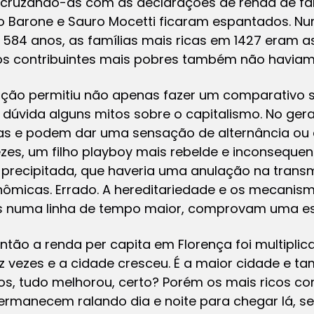
 cruzando-as com as declarações de renda de f
mo Barone e Sauro Mocetti ficaram espantados. Nu
584 anos, as famílias mais ricas em 1427 eram a
os contribuintes mais pobres também não havia
ização permitiu não apenas fazer um comparativo 
dúvida alguns mitos sobre o capitalismo. No ger
as e podem dar uma sensação de alternância ou 
zes, um filho playboy mais rebelde e inconsequen
 precipitada, que haveria uma anulação na trans
nômicas. Errado. A hereditariedade e os mecanis
os numa linha de tempo maior, comprovam uma e
então a renda per capita em Florença foi multiplic
vezes e a cidade cresceu. É a maior cidade e t
os, tudo melhorou, certo? Porém os mais ricos c
permanecem ralando dia e noite para chegar lá, s