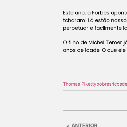
Este ano, a Forbes apon
tcharam! Lá estão noss
perpetuar e facilmente id
O filho de Michel Temer 
anos de idade. O que ele 
Thomas Piketty
pobres
ricos
de
ANTERIOR