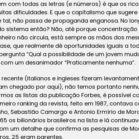
em com todas as letras (e números) é que os ric
tas dificuldades. E que o capitalismo que sugere
c e tal, não passa de propaganda enganosa. No lo
 do sistema então? Não, até porque concentração 
dinheiro não circula, está sempre as mãos dos m
ase, que realmente dê oportunidades iguais a to
 pergunta “Qual a possibilidade de um jovem mud
?” com um desanimador “Praticamente nenhuma”.
a recente (italianos e ingleses fizeram levantam
am chegado por aqui), não temos portanto nenh
rmos as listas da publicação Forbes, é possível c
imeiro ranking da revista, feito em 1987, contava
inho, Sebastião Camargo e Antonio Ermírio de Mora
65 os bilionários brasileiros na lista e lá continu
m um detalhe que confirma as pesquisas de Mocet
ros, 25 eram parentes.