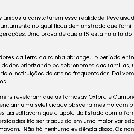
os únicos a constatarem essa realidade. Pesquisa
vantamento no qual ficou demonstrado que famíli
 gerações. Uma prova de que o 1% está no alto do
ores da terra da rainha abrangeu o período entre
 dados priorizando os sobrenomes das famílias, 
de e instituições de ensino frequentadas. Daí v
os.
ummins revelaram que as famosas Oxford e Cambr
idenciam uma seletividade obscena mesmo com o 
es acreditavam que o apoio do Estado com o for
versidades iria ser traduzido em uma maior varie
rmavam. “Não há nenhuma evidência disso. Os nome