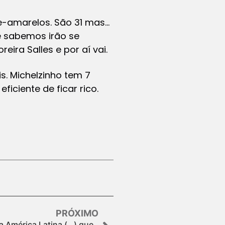
e-amarelos. São 31 mas…
 sabemos irão se
ira Salles e por aí vai.
s. Michelzinho tem 7
ficiente de ficar rico.
PRÓXIMO
a América Latina (…) que