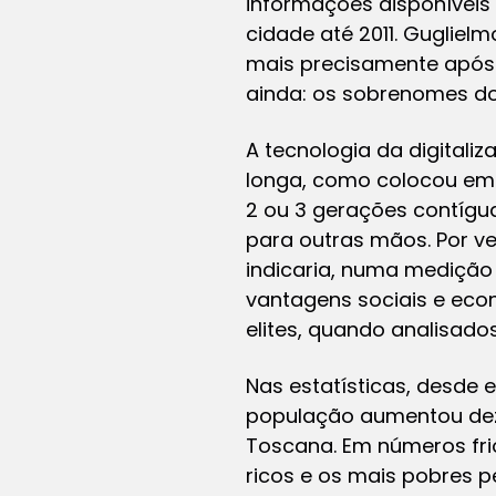
informações disponíveis
cidade até 2011. Gugliel
mais precisamente após 
ainda: os sobrenomes d
A tecnologia da digital
longa, como colocou em 
2 ou 3 gerações contígu
para outras mãos. Por ve
indicaria, numa medição
vantagens sociais e eco
elites, quando analisad
Nas estatísticas, desde 
população aumentou dez 
Toscana. Em números fri
ricos e os mais pobres 