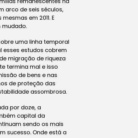
amílias remanescentes na
m arco de seis séculos,
s mesmas em 2011. E
m mudado.
sobre uma linha temporal
al esses estudos cobrem
de migração de riqueza
te termina mal e isso
missão de bens e nas
mos de proteção das
stabilidade assombrosa.
ada por doze, a
ambém capital da
ontinuam sendo os mais
em sucesso. Onde está a