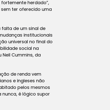
é fortemente herdado”,
io sem ter oferecido uma
 falta de um sinal de
 mudanças institucionais
ão universal no final do
ilidade social na
u Neil Cummins, da
ração de renda vem
ianos e ingleses não
 habitado pelos mesmos
a nunca, é lógico supor