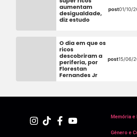
super ricos
aumentam
post
01/10/2
desigualdade,
diz estudo
O dia em que os
ricos
descobriram a
post
15/06/2
periferia, por
Florestan
Fernandes Jr
Memória e
Gênero e C