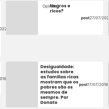
Negros e
Opinião
ricos?
post
27/07/20
2022
Desigualdade:
estudos sobre
as famílias ricas
016
mostram que os
post
17/07/2016
pobres são os
mesmos de
sempre. Por
Donato