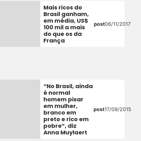
Mais ricos do
Brasil ganham,
em média, US$
20
post
06/11/2017
100 mil a mais
do que os da
França
“No Brasil, ainda
é normal
homem pisar
em mulher,
post
17/09/2015
branco em
preto e rico em
pobre”, diz
Anna Muylaert