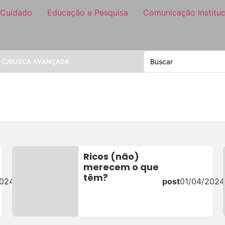
 Cuidado
Educação e Pesquisa
Comunicação Instituc
BUSCA AVANÇADA
Ricos (não)
merecem o que
têm?
2024
post
01/04/2024