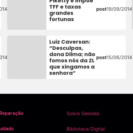
Piketty e impõe
TFF e taxas
014
post
19/09/2014
grandes
fortunas
Luiz Caversan:
“Desculpas,
dona Dilma; não
014
post
15/06/2014
fomos nós da ZL
que xingamos a
senhora”
 Reparação
Sobre Geledés
uidado
Biblioteca Digital