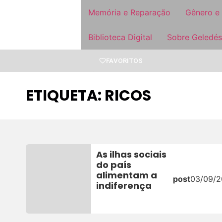
Memória e Reparação
Gênero e
Biblioteca Digital
Sobre Geledés
FAVORITOS
ETIQUETA: RICOS
As ilhas sociais
do país
alimentam a
post
03/09/
indiferença