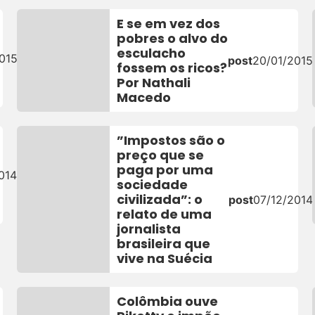
E se em vez dos
pobres o alvo do
esculacho
015
post
20/01/2015
fossem os ricos?
Por Nathali
Macedo
”Impostos são o
preço que se
paga por uma
014
sociedade
civilizada”: o
post
07/12/2014
relato de uma
jornalista
brasileira que
vive na Suécia
Colômbia ouve