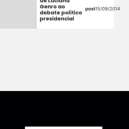
de Luciana
Genro ao
post
15/09/2014
debate político
presidencial
Assine nossa Newsletter