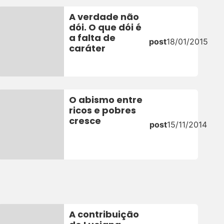
A verdade não
dói. O que dói é
a falta de
post
18/01/2015
caráter
O abismo entre
ricos e pobres
cresce
post
15/11/2014
A contribuição